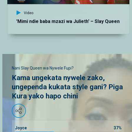
Video
'Mimi ndie baba mzazi wa Julieth' – Slay Queen
Nani Slay Queen wa Nywele Fupi?
Kama ungekata nywele zako,
ungependa kukata style gani? Piga
Kura yako hapo chini
Joyce
37
%