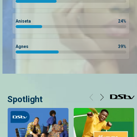
Aniseta
24
%
Agnes
39
%
Spotlight