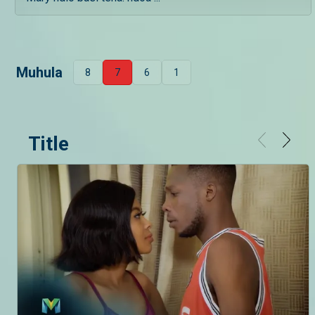
Muhula
8
7
6
1
Title