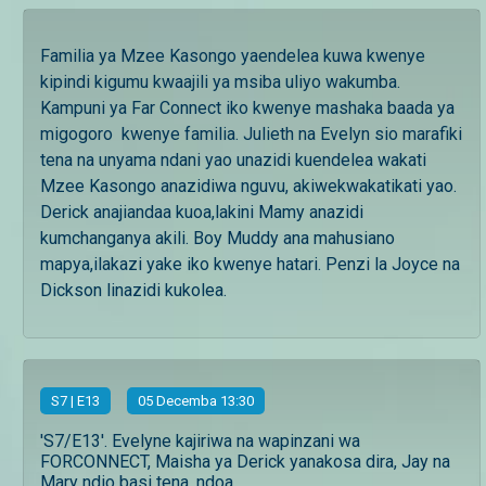
Familia ya Mzee Kasongo yaendelea kuwa kwenye
kipindi kigumu kwaajili ya msiba uliyo wakumba.
Kampuni ya Far Connect iko kwenye mashaka baada ya
migogoro kwenye familia. Julieth na Evelyn sio marafiki
tena na unyama ndani yao unazidi kuendelea wakati
Mzee Kasongo anazidiwa nguvu, akiwekwakatikati yao.
Derick anajiandaa kuoa,lakini Mamy anazidi
kumchanganya akili. Boy Muddy ana mahusiano
mapya,ilakazi yake iko kwenye hatari. Penzi la Joyce na
Dickson linazidi kukolea.
S
7
| E13
05 Decemba 13:30
'S7/E13'. Evelyne kajiriwa na wapinzani wa
FORCONNECT, Maisha ya Derick yanakosa dira, Jay na
Mary ndio basi tena. ndoa ...