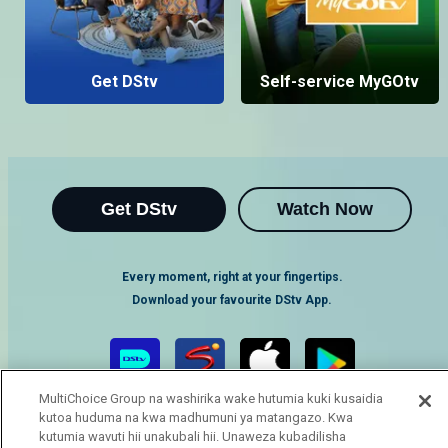
Get DStv
Self-service MyGOtv
Get DStv
Watch Now
Every moment, right at your fingertips.
Download your favourite DStv App.
MultiChoice Group na washirika wake hutumia kuki kusaidia
kutoa huduma na kwa madhumuni ya matangazo. Kwa
kutumia wavuti hii unakubali hii. Unaweza kubadilisha