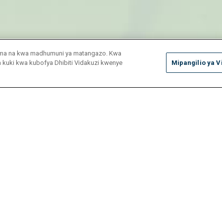
duma na kwa madhumuni ya matangazo. Kwa
ya kuki kwa kubofya Dhibiti Vidakuzi kwenye
Mipangilio ya V