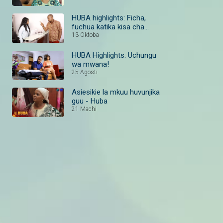
HUBA highlights: Ficha,
fuchua katika kisa cha
HUBA!
13 Oktoba
HUBA Highlights: Uchungu
wa mwana!
25 Agosti
Asiesikie la mkuu huvunjika
guu - Huba
21 Machi