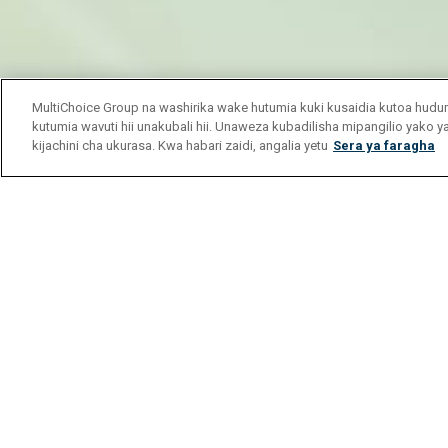
MultiChoice Group na washirika wake hutumia kuki kusaidia kutoa hu
kutumia wavuti hii unakubali hii. Unaweza kubadilisha mipangilio yako 
kijachini cha ukurasa. Kwa habari zaidi, angalia yetu
Sera ya faragha