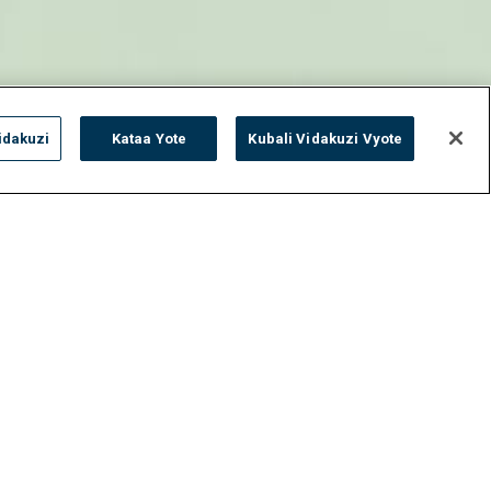
idakuzi
Kataa Yote
Kubali Vidakuzi Vyote