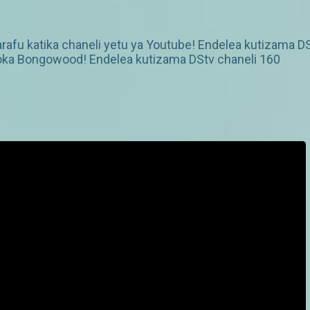
fu katika chaneli yetu ya Youtube! Endelea kutizama D
 toka Bongowood! Endelea kutizama DStv chaneli 160