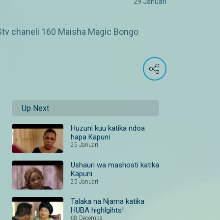
29 Januari
Stv chaneli 160 Maisha Magic Bongo
Up Next
Huzuni kuu katika ndoa
hapa Kapuni
25 Januari
Ushauri wa mashosti katika
Kapuni.
25 Januari
Talaka na Njama katika
HUBA highlgihts!
08 Decemba