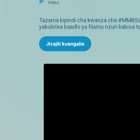
Video
Tazama kipindi cha kwanza cha #MMBSara
yakuletea baadhi ya filamu nzuri kabisa
Jisajili kuangalia