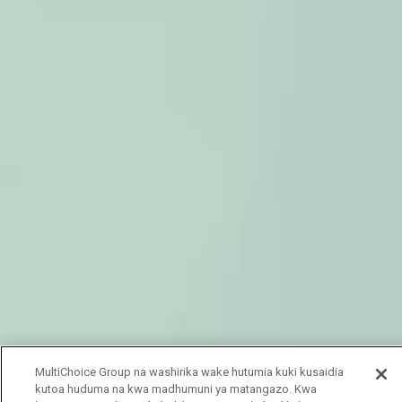
MultiChoice Group na washirika wake hutumia kuki kusaidia
kutoa huduma na kwa madhumuni ya matangazo. Kwa