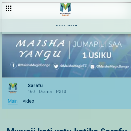
OPEN MENU
Sarafu
160
Drama
PG13
Main
video