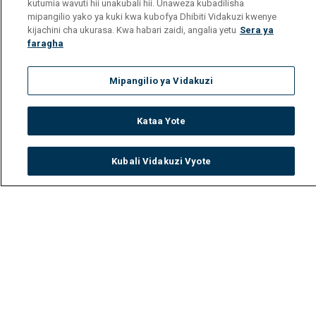
kutumia wavuti hii unakubali hii. Unaweza kubadilisha
mipangilio yako ya kuki kwa kubofya Dhibiti Vidakuzi kwenye
kijachini cha ukurasa. Kwa habari zaidi, angalia yetu
Sera ya
faragha
Mipangilio ya Vidakuzi
Kataa Yote
Kubali Vidakuzi Vyote
Watch
Buy
TV Guide
Search
Menu