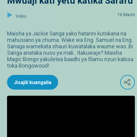
Mwuaji kati yetu katika Sarafu
16 Machi
Video
Maisha ya Jackie Sanga yako hatarini kutokana na
mahusiano ya chuma. Wake wa Eng. Samuel na Eng.
Sanaga wamekata shauri kuwatalaka waume wao. Bi
Sanga anataka nusu ya mali . Itakuwaje? Maisha
Magic Bongo yakuletea baadhi ya filamu nzuri kabisa
toka Bongowood!
Jisajili kuangalia