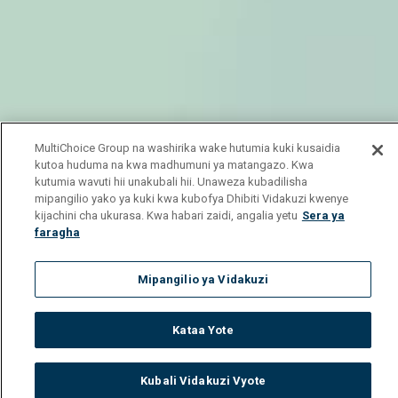
MultiChoice Group na washirika wake hutumia kuki kusaidia
kutoa huduma na kwa madhumuni ya matangazo. Kwa
kutumia wavuti hii unakubali hii. Unaweza kubadilisha
mipangilio yako ya kuki kwa kubofya Dhibiti Vidakuzi kwenye
kijachini cha ukurasa. Kwa habari zaidi, angalia yetu
Sera ya
faragha
Mipangilio ya Vidakuzi
Kataa Yote
Kubali Vidakuzi Vyote
Watch
Buy
TV Guide
Search
Menu