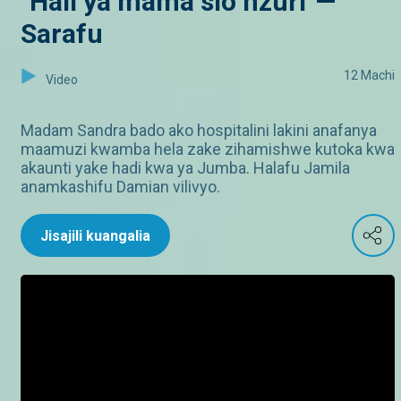
"Hali ya mama sio nzuri"—
Sarafu
12 Machi
Video
Madam Sandra bado ako hospitalini lakini anafanya
maamuzi kwamba hela zake zihamishwe kutoka kwa
akaunti yake hadi kwa ya Jumba. Halafu Jamila
anamkashifu Damian vilivyo.
Jisajili kuangalia