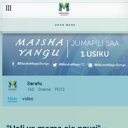
OPEN MENU
Sarafu
160
Drama
PG13
Main
video