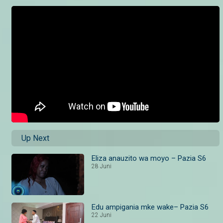
Up Next
Eliza anauzito wa moyo – Pazia S6
28 Juni
Edu ampigania mke wake– Pazia S6
22 Juni