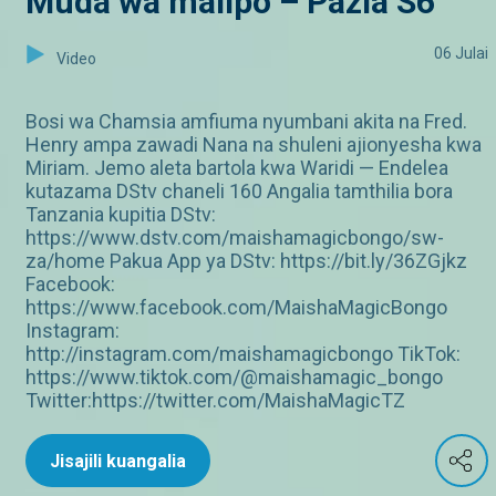
Muda wa malipo – Pazia S6
06 Julai
Video
Bosi wa Chamsia amfiuma nyumbani akita na Fred.
Henry ampa zawadi Nana na shuleni ajionyesha kwa
Miriam. Jemo aleta bartola kwa Waridi — Endelea
kutazama DStv chaneli 160 Angalia tamthilia bora
Tanzania kupitia DStv:
https://www.dstv.com/maishamagicbongo/sw-
za/home Pakua App ya DStv: https://bit.ly/36ZGjkz
Facebook:
https://www.facebook.com/MaishaMagicBongo
Instagram:
http://instagram.com/maishamagicbongo TikTok:
https://www.tiktok.com/@maishamagic_bongo
Twitter:https://twitter.com/MaishaMagicTZ
Jisajili kuangalia