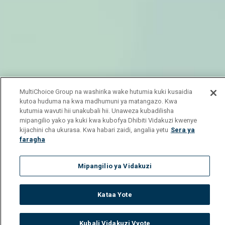
MultiChoice Group na washirika wake hutumia kuki kusaidia
kutoa huduma na kwa madhumuni ya matangazo. Kwa
kutumia wavuti hii unakubali hii. Unaweza kubadilisha
mipangilio yako ya kuki kwa kubofya Dhibiti Vidakuzi kwenye
kijachini cha ukurasa. Kwa habari zaidi, angalia yetu
Sera ya
faragha
Mipangilio ya Vidakuzi
Kataa Yote
Kubali Vidakuzi Vyote