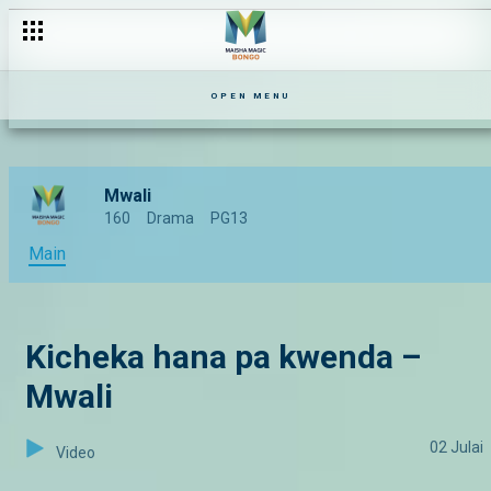
OPEN MENU
Mwali
160
Drama
PG13
Main
Kicheka hana pa kwenda –
Mwali
02 Julai
Video