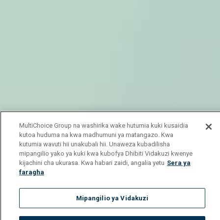
MultiChoice Group na washirika wake hutumia kuki kusaidia
kutoa huduma na kwa madhumuni ya matangazo. Kwa
kutumia wavuti hii unakubali hii. Unaweza kubadilisha
mipangilio yako ya kuki kwa kubofya Dhibiti Vidakuzi kwenye
kijachini cha ukurasa. Kwa habari zaidi, angalia yetu
Sera ya
faragha
Mipangilio ya Vidakuzi