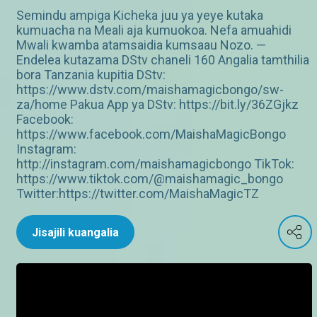
Semindu ampiga Kicheka juu ya yeye kutaka
kumuacha na Meali aja kumuokoa. Nefa amuahidi
Mwali kwamba atamsaidia kumsaau Nozo. —
Endelea kutazama DStv chaneli 160 Angalia tamthilia
bora Tanzania kupitia DStv:
https://www.dstv.com/maishamagicbongo/sw-
za/home Pakua App ya DStv: https://bit.ly/36ZGjkz
Facebook:
https://www.facebook.com/MaishaMagicBongo
Instagram:
http://instagram.com/maishamagicbongo TikTok:
https://www.tiktok.com/@maishamagic_bongo
Twitter:https://twitter.com/MaishaMagicTZ
Jisajili kuangalia