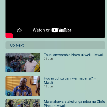
Up Next
Tausi amwambia Nozo ukweli – Mwali
25 Juni
Huu ni uchizi gani wa mapenzi? –
Mwali
18 Juni
Mwanahawa atakufunga ndoa na Chifu
Pingu – Mwali