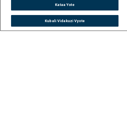
Kataa Yote
Kubali Vidakuzi Vyote
Watch
Buy
TV Guide
Search
Menu