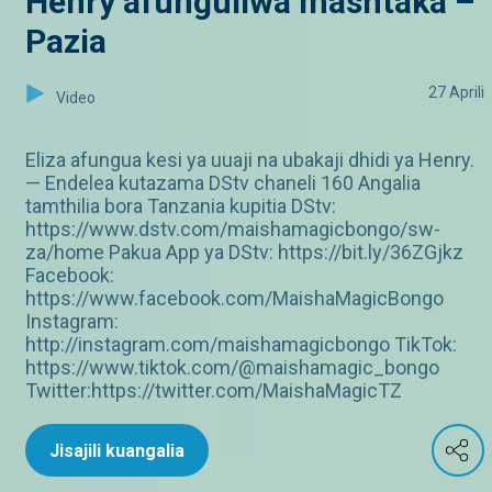
Henry afunguliwa mashtaka –
Pazia
27 Aprili
Video
Eliza afungua kesi ya uuaji na ubakaji dhidi ya Henry.
— Endelea kutazama DStv chaneli 160 Angalia
tamthilia bora Tanzania kupitia DStv:
https://www.dstv.com/maishamagicbongo/sw-
za/home Pakua App ya DStv: https://bit.ly/36ZGjkz
Facebook:
https://www.facebook.com/MaishaMagicBongo
Instagram:
http://instagram.com/maishamagicbongo TikTok:
https://www.tiktok.com/@maishamagic_bongo
Twitter:https://twitter.com/MaishaMagicTZ
Jisajili kuangalia