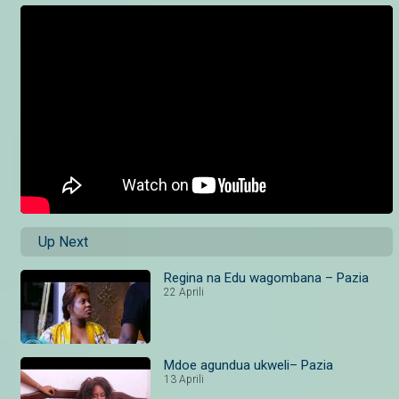
Up Next
Regina na Edu wagombana – Pazia
22 Aprili
Mdoe agundua ukweli– Pazia
13 Aprili