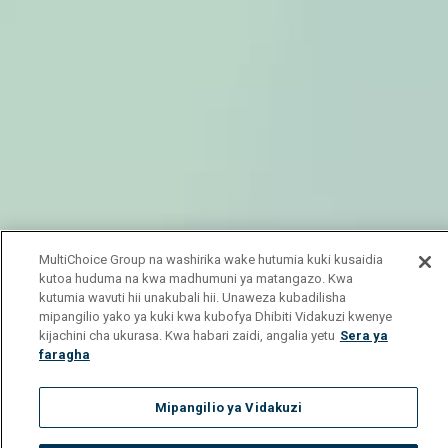
MultiChoice Group na washirika wake hutumia kuki kusaidia
kutoa huduma na kwa madhumuni ya matangazo. Kwa
kutumia wavuti hii unakubali hii. Unaweza kubadilisha
mipangilio yako ya kuki kwa kubofya Dhibiti Vidakuzi kwenye
kijachini cha ukurasa. Kwa habari zaidi, angalia yetu
Sera ya
faragha
Mipangilio ya Vidakuzi