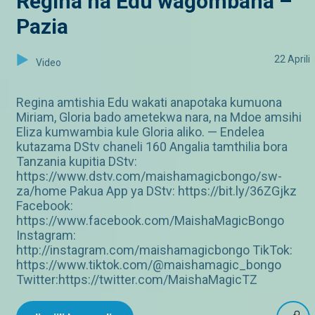
Regina na Edu wagombana –
Pazia
22 Aprili
Video
Regina amtishia Edu wakati anapotaka kumuona
Miriam, Gloria bado ametekwa nara, na Mdoe amsihi
Eliza kumwambia kule Gloria aliko. — Endelea
kutazama DStv chaneli 160 Angalia tamthilia bora
Tanzania kupitia DStv:
https://www.dstv.com/maishamagicbongo/sw-
za/home Pakua App ya DStv: https://bit.ly/36ZGjkz
Facebook:
https://www.facebook.com/MaishaMagicBongo
Instagram:
http://instagram.com/maishamagicbongo TikTok:
https://www.tiktok.com/@maishamagic_bongo
Twitter:https://twitter.com/MaishaMagicTZ