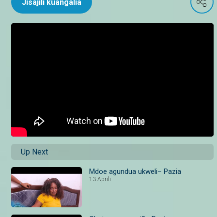
Jisajili kuangalia
Up Next
Mdoe agundua ukweli– Pazia
13 Aprili