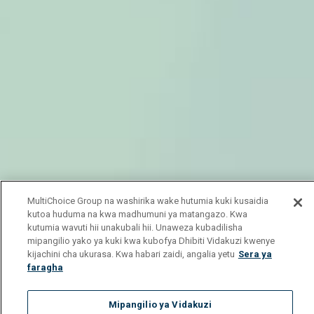
MultiChoice Group na washirika wake hutumia kuki kusaidia
kutoa huduma na kwa madhumuni ya matangazo. Kwa
kutumia wavuti hii unakubali hii. Unaweza kubadilisha
mipangilio yako ya kuki kwa kubofya Dhibiti Vidakuzi kwenye
kijachini cha ukurasa. Kwa habari zaidi, angalia yetu
Sera ya
faragha
Mipangilio ya Vidakuzi