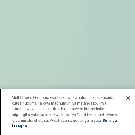
MultiChoice Group na washirika wake hutumia kuki kusaidia
kutoa huduma na kwa madhumuni ya matangazo. Kwa
kutumia wavuti hii unakubali hii. Unaweza kubadilisha
mipangilio yako ya kuki kwa kubofya Dhibiti Vidakuzi kwenye
kijachini cha ukurasa. Kwa habari zaidi, angalia yetu
Sera ya
faragha