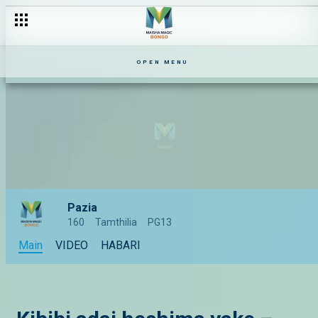
OPEN MENU
Pazia
160
Tamthilia
PG13
Main
VIDEO
HABARI