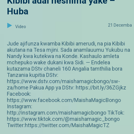
Kibibi adai heshima yake –
Huba
21 Decemba
Video
Jude ajifunza kwamba Kibibi amerudi, na pia Kibibi
akutana na Tesa mjini. Sada anamlauumu Yukubu na
Nandy kwa kutekwa na Konde. Kashaulo amleta
mchepuko wake dukani kwa Sidi. — Endelea
kutazama DStv chaneli 160 Angalia tamthilia bora
Tanzania kupitia DStv:
https://www.dstv.com/maishamagicbongo/sw-
za/home Pakua App ya DStv: https://bit.ly/36ZGjkz
Facebook:
https://www.facebook.com/MaishaMagicBongo
Instagram:
http://instagram.com/maishamagicbongo TikTok:
https://www.tiktok.com/@maishamagic_bongo
Twitter:https://twitter.com/MaishaMagicTZ