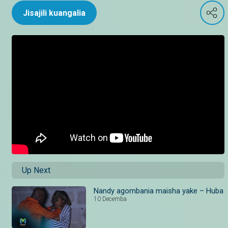
Jisajili kuangalia
Up Next
Nandy agombania maisha yake – Huba
10 Decemba