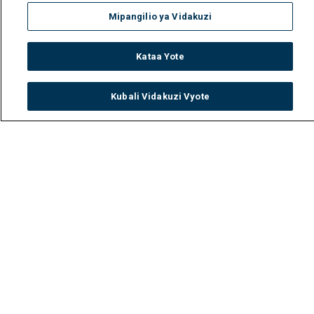
Mipangilio ya Vidakuzi
Kataa Yote
Kubali Vidakuzi Vyote
Watch
Buy
TV Guide
Search
Menu