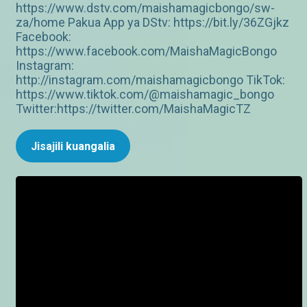
https://www.dstv.com/maishamagicbongo/sw-
za/home Pakua App ya DStv: https://bit.ly/36ZGjkz
Facebook:
https://www.facebook.com/MaishaMagicBongo
Instagram:
http://instagram.com/maishamagicbongo TikTok:
https://www.tiktok.com/@maishamagic_bongo
Twitter:https://twitter.com/MaishaMagicTZ
Jisajili kuangalia