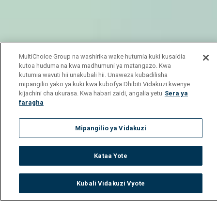
MultiChoice Group na washirika wake hutumia kuki kusaidia
kutoa huduma na kwa madhumuni ya matangazo. Kwa
kutumia wavuti hii unakubali hii. Unaweza kubadilisha
mipangilio yako ya kuki kwa kubofya Dhibiti Vidakuzi kwenye
kijachini cha ukurasa. Kwa habari zaidi, angalia yetu
Sera ya
faragha
Mipangilio ya Vidakuzi
Kataa Yote
Kubali Vidakuzi Vyote
Watch
Buy
TV Guide
Search
Menu