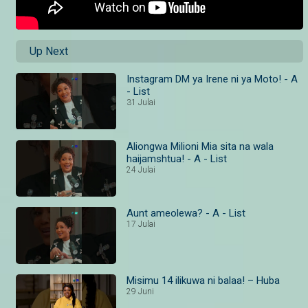
Up Next
Instagram DM ya Irene ni ya Moto! - A
- List
31 Julai
Aliongwa Milioni Mia sita na wala
haijamshtua! - A - List
24 Julai
Aunt ameolewa? - A - List
17 Julai
Misimu 14 ilikuwa ni balaa! – Huba
29 Juni