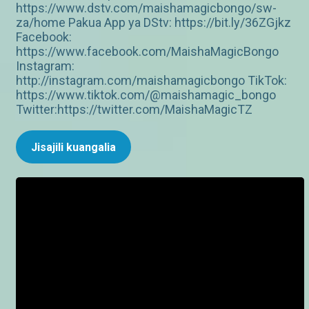
https://www.dstv.com/maishamagicbongo/sw-
za/home Pakua App ya DStv: https://bit.ly/36ZGjkz
Facebook:
https://www.facebook.com/MaishaMagicBongo
Instagram:
http://instagram.com/maishamagicbongo TikTok:
https://www.tiktok.com/@maishamagic_bongo
Twitter:https://twitter.com/MaishaMagicTZ
Jisajili kuangalia