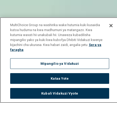
MultiChoice Group na washirika wake hutumia kuki kusaidia
kutoa huduma na kwa madhumuni ya matangazo. Kwa
kutumia wavuti hii unakubali hii. Unaweza kubadilisha
mipangilio yako ya kuki kwa kubofya Dhibiti Vidakuzi kwenye
kijachini cha ukurasa. Kwa habari zaidi, angalia yetu
Sera ya
faragha
Mipangilio ya Vidakuzi
Kataa Yote
Kubali Vidakuzi Vyote
Watch
Buy
TV Guide
Search
Menu