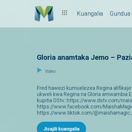
Kuangalia
Gundua
Gloria anamtaka Jemo – Pazi
Video
Fred hawezi kumuelezea Regina alifikaj
ukweli kwa Regina na Gloria amwambia E
kupitia DStv: https://www.dstv.com/mai
https://www.facebook.com/MaishaMagic
https://www.tiktok.com/@maishamagic_b
Jisajili kuangalia