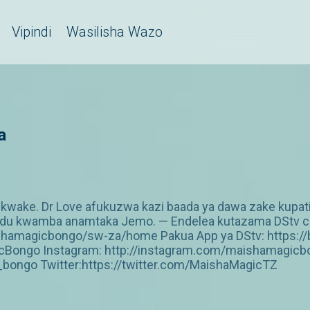
Vipindi
Wasilisha Wazo
a
e kwake. Dr Love afukuzwa kazi baada ya dawa zake kupa
du kwamba anamtaka Jemo. — Endelea kutazama DStv chan
shamagicbongo/sw-za/home Pakua App ya DStv: https://b
Bongo Instagram: http://instagram.com/maishamagicbo
ongo Twitter:https://twitter.com/MaishaMagicTZ