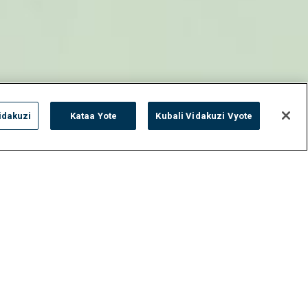
idakuzi
Kataa Yote
Kubali Vidakuzi Vyote