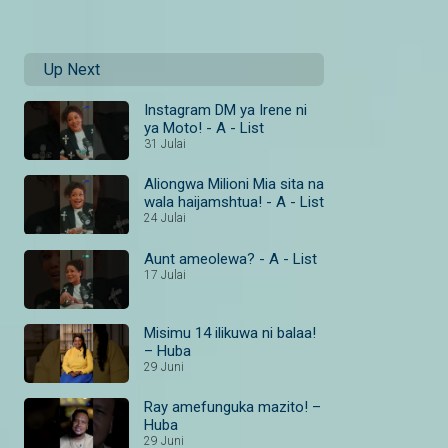
Up Next
Instagram DM ya Irene ni
ya Moto! - A - List
31 Julai
Aliongwa Milioni Mia sita na
wala haijamshtua! - A - List
24 Julai
Aunt ameolewa? - A - List
17 Julai
Misimu 14 ilikuwa ni balaa!
– Huba
29 Juni
Ray amefunguka mazito! –
Huba
29 Juni