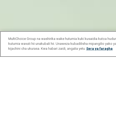
MultiChoice Group na washirika wake hutumia kuki kusaidia kutoa hu
kutumia wavuti hii unakubali hii. Unaweza kubadilisha mipangilio yako 
kijachini cha ukurasa. Kwa habari zaidi, angalia yetu
Sera ya faragha