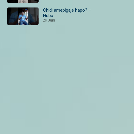
Chidi amepigaje hapo? –
Huba
29 Juni