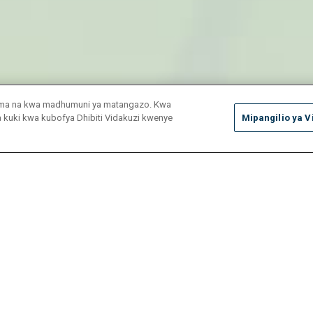
duma na kwa madhumuni ya matangazo. Kwa
ya kuki kwa kubofya Dhibiti Vidakuzi kwenye
Mipangilio ya V