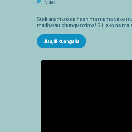
Video
Sudi anamkosea heshima mama yake mza
madharau chungu nzima! Siti ako na mal
Jisajili kuangalia