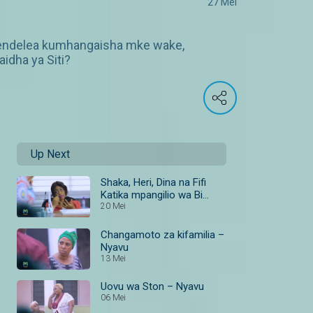
27 Mei
aendelea kumhangaisha mke wake,
idha ya Siti?
Up Next
Shaka, Heri, Dina na Fifi
Katika mpangilio wa Bi
Lena! – Nyavu
20 Mei
Changamoto za kifamilia –
Nyavu
13 Mei
Uovu wa Ston – Nyavu
06 Mei