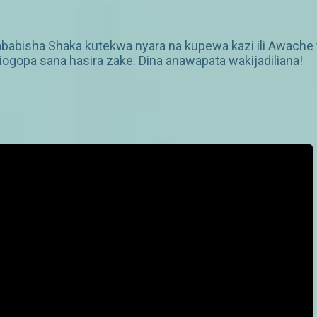
ababisha Shaka kutekwa nyara na kupewa kazi ili Awache t
kiogopa sana hasira zake. Dina anawapata wakijadiliana!