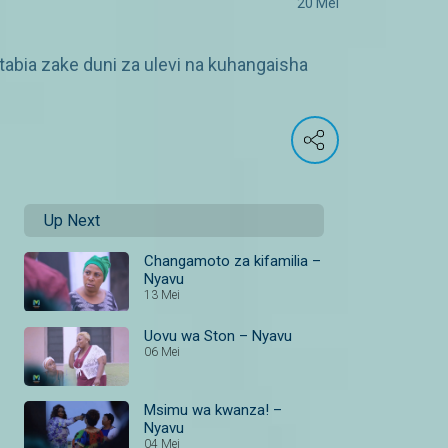
20 Mei
abia zake duni za ulevi na kuhangaisha
Up Next
Changamoto za kifamilia –
Nyavu
13 Mei
Uovu wa Ston – Nyavu
06 Mei
Msimu wa kwanza! –
Nyavu
04 Mei