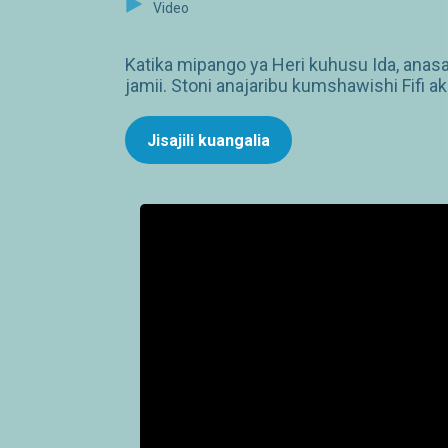
Video
Katika mipango ya Heri kuhusu Ida, anas
jamii. Stoni anajaribu kumshawishi Fifi a
Jisajili kuangalia