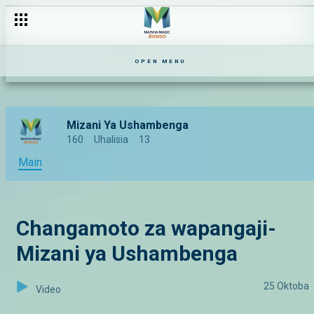
Bahati ipo popote- Harusi Yetu
OPEN MENU
Mizani Ya Ushambenga
160
Uhalisia
13
Main
Changamoto za wapangaji-
Mizani ya Ushambenga
25 Oktoba
Video