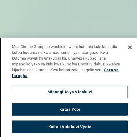
MultiChoice Group na washirika wake hutumia kuki kusaidia
kutoa huduma na kwa madhumuni ya matangazo. Kwa
kutumia wavuti hii unakubali hii. Unaweza kubadilisha
mipangilio yako ya kuki kwa kubofya Dhibiti Vidakuzi kwenye
kijachini cha ukurasa. Kwa habari zaidi, angalia yetu
Sera ya
faragha
Mipangilio ya Vidakuzi
Kataa Yote
Kubali Vidakuzi Vyote
Watch
Buy
TV Guide
Search
Menu