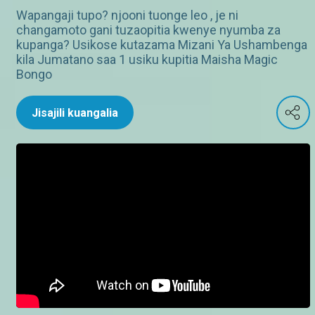
Wapangaji tupo? njooni tuonge leo , je ni
changamoto gani tuzaopitia kwenye nyumba za
kupanga? Usikose kutazama Mizani Ya Ushambenga
kila Jumatano saa 1 usiku kupitia Maisha Magic
Bongo
Jisajili kuangalia