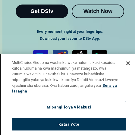
Get DStv
Watch Now
Every moment, right at your fingertips.
Download your favourite DStv App.
MultiChoice Group na washirika wake hutumia kuki kusaidia
kutoa huduma na kwa madhumuni ya matangazo. Kwa
kutumia wavuti hii unakubali hii. Unaweza kubadilisha
mipangilio yako ya kuki kwa kubofya Dhibiti Vidakuzi kwenye
kijachini cha ukurasa. Kwa habari zaidi, angalia yetu
Sera ya
faragha
MultiChoice Website
Terms of Use
Privacy Notice
Mipangilio ya Vidakuzi
Responsible Disclosure Policy
Copyright
Careers
Manage Cookies
Kataa Yote
© 2025 MultiChoice Africa Holdings BV. All rights reserved