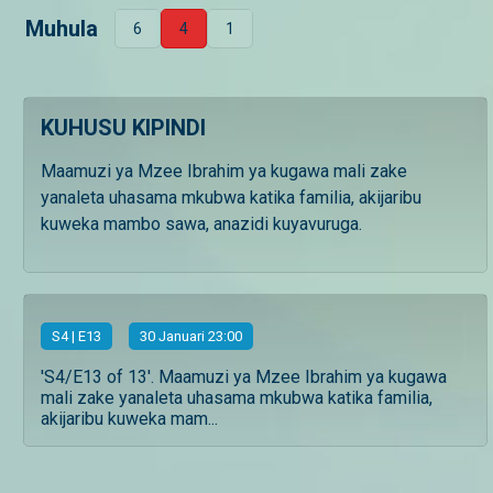
Muhula
6
4
1
KUHUSU KIPINDI
Maamuzi ya Mzee Ibrahim ya kugawa mali zake
yanaleta uhasama mkubwa katika familia, akijaribu
kuweka mambo sawa, anazidi kuyavuruga.
S
4
| E13
30 Januari 23:00
'S4/E13 of 13'. Maamuzi ya Mzee Ibrahim ya kugawa
mali zake yanaleta uhasama mkubwa katika familia,
akijaribu kuweka mam...