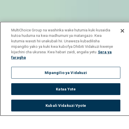
MultiChoice Group na washirika wake hutumia kuki kusaidia
kutoa huduma na kwa madhumuni ya matangazo. Kwa
kutumia wavuti hii unakubali hii. Unaweza kubadilisha
mipangilio yako ya kuki kwa kubofya Dhibiti Vidakuzi kwenye
kijachini cha ukurasa. Kwa habari zaidi, angalia yetu
Sera ya
faragha
Mipangilio ya Vidakuzi
Kataa Yote
Kubali Vidakuzi Vyote
Watch
Buy
TV Guide
Search
Menu