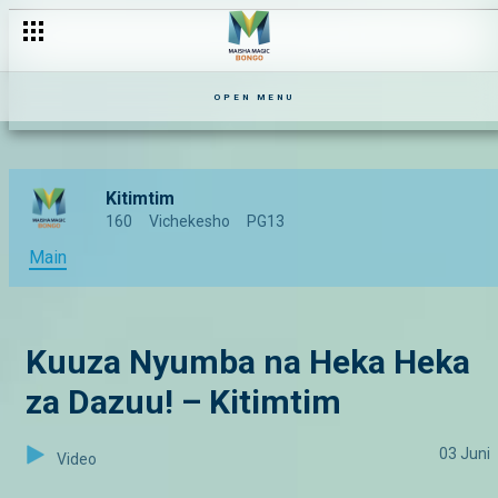
OPEN MENU
Kitimtim
160
Vichekesho
PG13
Main
Kuuza Nyumba na Heka Heka
za Dazuu! – Kitimtim
03 Juni
Video