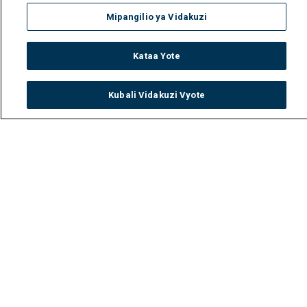
Mipangilio ya Vidakuzi
Kataa Yote
Kubali Vidakuzi Vyote
Watch
Buy
TV Guide
Search
Menu