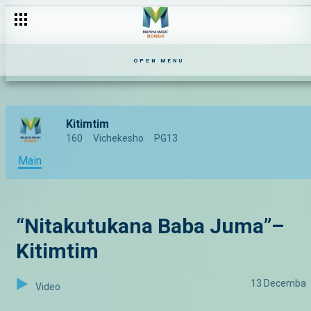
OPEN MENU
Kitimtim
160
Vichekesho
PG13
Main
“Nitakutukana Baba Juma”–
Kitimtim
13 Decemba
Video