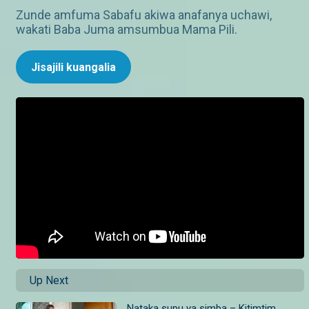
Zunde amfuma Sabafu akiwa anafanya uchawi,
wakati Baba Juma amsumbua Mama Pili.
Jisajili kuangalia
Up Next
Nataka supu ya simba – Kitimtim