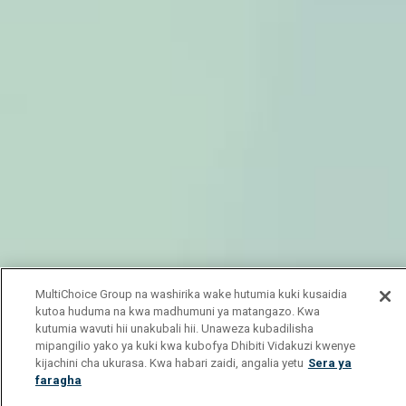
MultiChoice Group na washirika wake hutumia kuki kusaidia
kutoa huduma na kwa madhumuni ya matangazo. Kwa
kutumia wavuti hii unakubali hii. Unaweza kubadilisha
mipangilio yako ya kuki kwa kubofya Dhibiti Vidakuzi kwenye
kijachini cha ukurasa. Kwa habari zaidi, angalia yetu
Sera ya
faragha