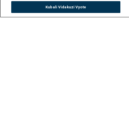
Kubali Vidakuzi Vyote
Watch
Buy
TV Guide
Search
Menu