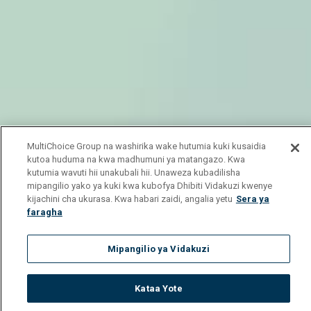
MultiChoice Group na washirika wake hutumia kuki kusaidia
kutoa huduma na kwa madhumuni ya matangazo. Kwa
kutumia wavuti hii unakubali hii. Unaweza kubadilisha
mipangilio yako ya kuki kwa kubofya Dhibiti Vidakuzi kwenye
kijachini cha ukurasa. Kwa habari zaidi, angalia yetu
Sera ya
faragha
Mipangilio ya Vidakuzi
Kataa Yote