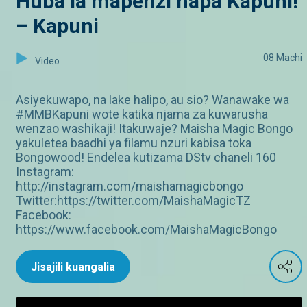
Huba la mapenzi hapa Kapuni!
– Kapuni
08 Machi
Video
Asiyekuwapo, na lake halipo, au sio? Wanawake wa
#MMBKapuni wote katika njama za kuwarusha
wenzao washikaji! Itakuwaje? Maisha Magic Bongo
yakuletea baadhi ya filamu nzuri kabisa toka
Bongowood! Endelea kutizama DStv chaneli 160
Instagram:
http://instagram.com/maishamagicbongo
Twitter:https://twitter.com/MaishaMagicTZ
Facebook:
https://www.facebook.com/MaishaMagicBongo
Jisajili kuangalia