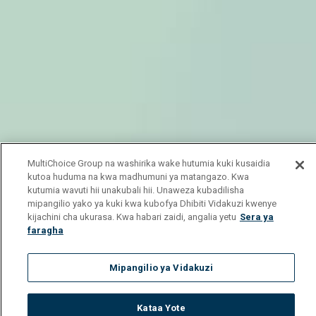
MultiChoice Group na washirika wake hutumia kuki kusaidia
kutoa huduma na kwa madhumuni ya matangazo. Kwa
kutumia wavuti hii unakubali hii. Unaweza kubadilisha
mipangilio yako ya kuki kwa kubofya Dhibiti Vidakuzi kwenye
kijachini cha ukurasa. Kwa habari zaidi, angalia yetu
Sera ya
faragha
Mipangilio ya Vidakuzi
Kataa Yote