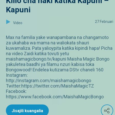
Kilio cha haki katika Kapuni –
Kapuni
27 Februari
Video
Max na familia yake wanapambana na changamoto
za ukahaba wa mama na waliokata shauri
kuwamaliza. Pata yalioypita katika kipindi hapa! Picha
na video Zaidi katika tovuti yetu
maishamagicbongo.tv/kapuni Maisha Magic Bongo
yakuletea baadhi ya filamu nzuri kabisa toka
Bongowood! Endelea kutizama DStv chaneli 160
Instagram:
http://instagram.com/maishamagicbongo
Twitter:https://twitter.com/MaishaMagicTZ
Facebook:
https://www.facebook.com/MaishaMagicBongo
Jisajili kuangalia