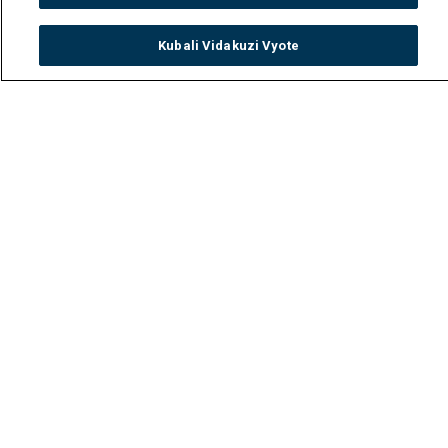
Kubali Vidakuzi Vyote
Watch
Buy
TV Guide
Search
Menu