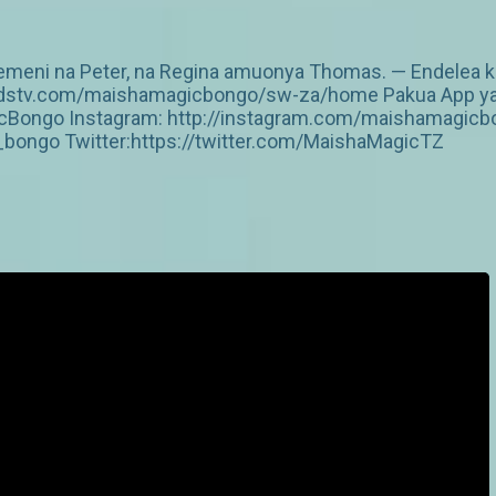
ni na Peter, na Regina amuonya Thomas. — Endelea kut
w.dstv.com/maishamagicbongo/sw-za/home Pakua App ya D
Bongo Instagram: http://instagram.com/maishamagicbo
ongo Twitter:https://twitter.com/MaishaMagicTZ