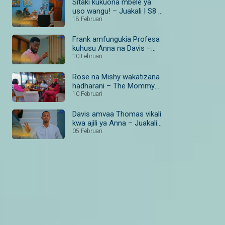
Sitaki kukuona mbele ya
uso wangu! – Juakali I S8 I
Ep 185 I Maisha Magic
18 Februari
Bongo
Frank amfungukia Profesa
kuhusu Anna na Davis –
Juakali I S8 I Ep 179–181 I
10 Februari
Maisha Magic Bongo
Rose na Mishy wakatizana
hadharani – The Mommy
Club I S1 I Ep 4 I Maisha
10 Februari
Magic
Davis amvaa Thomas vikali
kwa ajili ya Anna – Juakali I
S8 I Ep 187 I Maisha Magic
05 Februari
Bongo