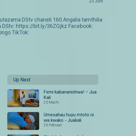
23 Juni
azama DStv chaneli 160 Angalia tamthilia
Stv: https://bit.ly/36ZGjkz Facebook:
ngo TikTok:
Up Next
Femi kabananishwa! – Jua
Kali
20 Machi
Umesahau huyu mtoto ni
wa kwako - Juakali
26 Februari