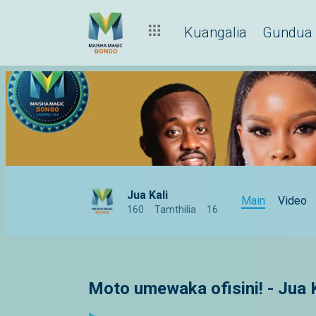
Kuangalia
Gundua
Jua Kali
Main
Video
160
Tamthilia
16
Moto umewaka ofisini! - Jua K