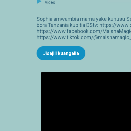
Video
Sophia amwambia mama yake kuhusu Seme
bora Tanzania kupitia DStv: https://ww
https://www.facebook.com/MaishaMagic
https://www.tiktok.com/@maishamagic_b
Jisajili kuangalia