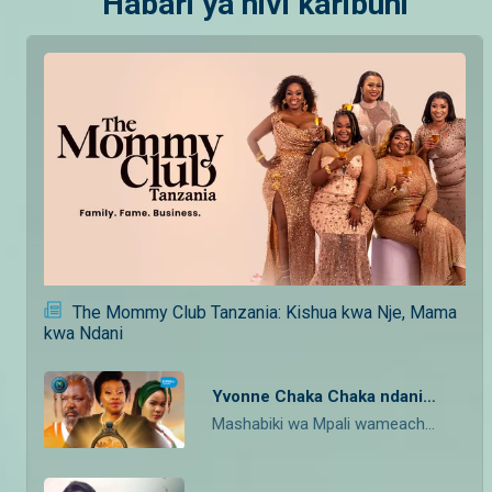
Habari ya hivi karibuni
The Mommy Club Tanzania: Kishua kwa Nje, Mama
kwa Ndani
Yvonne Chaka Chaka ndani ya Mpali
Mashabiki wa Mpali wameachwa midomo wazi baada ya Yvonne Chaka Chaka kujitokeza kwa suprise kwenye sherehe ya kuzaliwa ya Nguzu! Malkia wa Afrika huyo alipamba siku hiyo kwa burudani ya kipekee iliyoleta muziki, vicheko na hisia tele — tukio lililogeuka kuwa kumbukumbu ya kipekee kwa familia ya Nguzu na watazamaji wote.