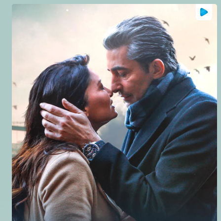
Tamthilia uliyochochea hisia na mawazo ya watazamaji – Gharika
Safari ya Malika na ndoto zake zenye vikwazo vimetuacha tukijiuliza, je, kosa moja linaweza kubadilisha kila kitu?