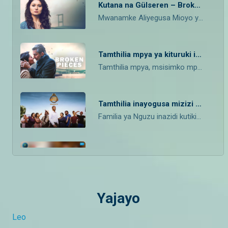
Kutana na Gülseren – Broken Pieces
Mwanamke Aliyegusa Mioyo ya Wengi
Tamthilia mpya ya kituruki inayochukua nafasi ya My Name is Farah – Broken Pieces
Tamthilia mpya, msisimko mpya! Broken Pieces inachukua nafasi ya My Name is Farah kama tamthilia ya Kituruki ya kisasa inayogusa hisia. Ikiwa na siri nzito, mapenzi yaliyojaa maumivu, na familia zilizoingiliana kwa njia ya kushangaza, tamthilia hii mpya ndani ya Maisha Magic Bongo ni sijakukosa kutazamwa mwezi huu wa Julai.
Tamthilia inayogusa mizizi ya familia ya kiafrika – Mpali
Familia ya Nguzu inazidi kutikiswa! Katika msimu huu mpya wa Mpali, mapenzi, urithi na migogoro ya kifamilia vinagongana kwa kasi ya kusisimua. Ni hadithi ya kizazi kinachopambana na mizigo ya mila, siri za zamani na vita ya ndani isiyo na mshindi wa moja kwa moja. Hii ni tamthilia ya maisha halisi — yenye hisia kali na maamuzi magumu.
Kali mpya ndani ya maisha magic bongo
Tamthilia za Jivu na The Wife zimepokelewa vizuri tangu zilipoanza kuonyeshwa rasmi ndani ya Maisha Magic Bongo, watazamaji wamevutiwa nazo kutokana na kugusa maisha yao ya kawaida.
Yajayo
Wolper na Kadinda Ndani ya DStv
Joto kuelekea kuanza kwa kipindi cha TheMakeOver linazidi kupanda, Hawa hapa majaji wetu. Watakuwa ni majaji wa namna gani?
Leo