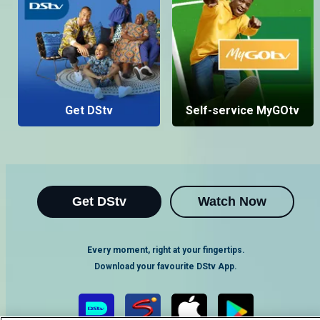
Get DStv
Self-service MyGOtv
Get DStv
Watch Now
Every moment, right at your fingertips.
Download your favourite DStv App.