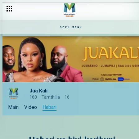
OPEN MENU
Jua Kali
160
Tamthilia
16
Main
Video
Habari