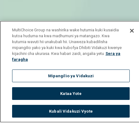
MultiChoice Group na washirika wake hutumia kuki kusaidia
kutoa huduma na kwa madhumuni ya matangazo. Kwa
kutumia wavuti hii unakubali hii. Unaweza kubadilisha
mipangilio yako ya kuki kwa kubofya Dhibiti Vidakuzi kwenye
kijachini cha ukurasa. Kwa habari zaidi, angalia yetu
Sera ya
faragha
Mipangilio ya Vidakuzi
Kataa Yote
Kubali Vidakuzi Vyote
Watch
Buy
TV Guide
Search
Menu