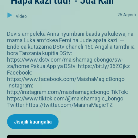
“Hapa kazi tuu!“- Jua Kali
25 Agosti
Video
Devis ampeleka Anna nyumbani baada ya kulewa, na
mama Luka amfokea Femi na Jude apata kazi. —
Endelea kutazama DStv chaneli 160 Angalia tamthilia
bora Tanzania kupitia DStv:
https://www.dstv.com/maishamagicbongo/sw-
za/home Pakua App ya DStv: https://bit.ly/36ZGjkz
Facebook:
https://www.facebook.com/MaishaMagicBongo
Instagram:
http://instagram.com/maishamagicbongo TikTok:
https://www.tiktok.com/@maishamagic_bongo
Twitter:https://twitter.com/MaishaMagicTZ
Jisajili kuangalia