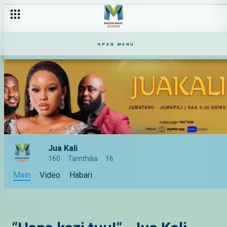
OPEN MENU
Jua Kali
160
Tamthilia
16
Main
Video
Habari