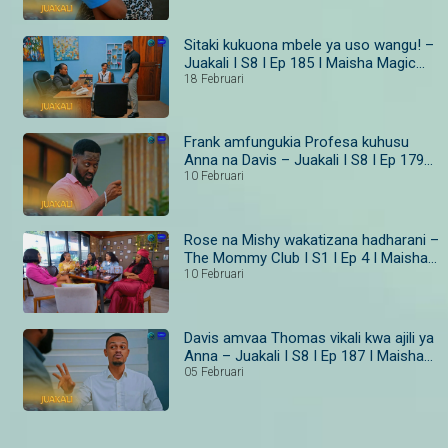
Sitaki kukuona mbele ya uso wangu! –
Juakali I S8 I Ep 185 I Maisha Magic
Bongo
18 Februari
Frank amfungukia Profesa kuhusu
Anna na Davis – Juakali I S8 I Ep 179–
181 I Maisha Magic Bongo
10 Februari
Rose na Mishy wakatizana hadharani –
The Mommy Club I S1 I Ep 4 I Maisha
Magic
10 Februari
Davis amvaa Thomas vikali kwa ajili ya
Anna – Juakali I S8 I Ep 187 I Maisha
Magic Bongo
05 Februari