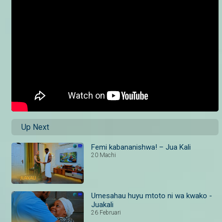
Up Next
Femi kabananishwa! – Jua Kali
20 Machi
Umesahau huyu mtoto ni wa kwako -
Juakali
26 Februari