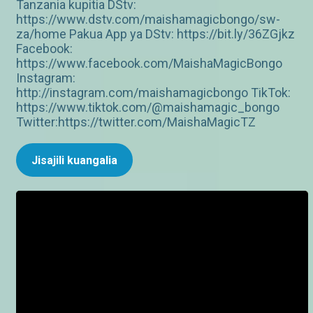
Tanzania kupitia DStv:
https://www.dstv.com/maishamagicbongo/sw-
za/home Pakua App ya DStv: https://bit.ly/36ZGjkz
Facebook:
https://www.facebook.com/MaishaMagicBongo
Instagram:
http://instagram.com/maishamagicbongo TikTok:
https://www.tiktok.com/@maishamagic_bongo
Twitter:https://twitter.com/MaishaMagicTZ
Jisajili kuangalia