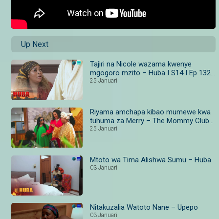
Up Next
Tajiri na Nicole wazama kwenye
mgogoro mzito – Huba I S14 I Ep 132–
135 I Maisha Magic Bongo
25 Januari
Riyama amchapa kibao mumewe kwa
tuhuma za Merry – The Mommy Club
Tanzania IS1IEp2IMaisha Magic Bongo
25 Januari
Mtoto wa Tima Alishwa Sumu – Huba
03 Januari
Nitakuzalia Watoto Nane – Upepo
03 Januari