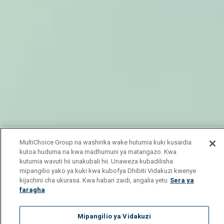
MultiChoice Group na washirika wake hutumia kuki kusaidia
kutoa huduma na kwa madhumuni ya matangazo. Kwa
kutumia wavuti hii unakubali hii. Unaweza kubadilisha
mipangilio yako ya kuki kwa kubofya Dhibiti Vidakuzi kwenye
kijachini cha ukurasa. Kwa habari zaidi, angalia yetu
Sera ya
faragha
Mipangilio ya Vidakuzi