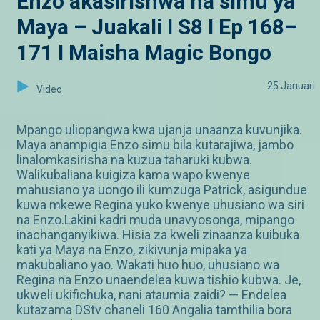
Enzo akasirishwa na simu ya
Maya – Juakali I S8 I Ep 168–
171 I Maisha Magic Bongo
25 Januari
Video
Mpango uliopangwa kwa ujanja unaanza kuvunjika.
Maya anampigia Enzo simu bila kutarajiwa, jambo
linalomkasirisha na kuzua taharuki kubwa.
Walikubaliana kuigiza kama wapo kwenye
mahusiano ya uongo ili kumzuga Patrick, asigundue
kuwa mkewe Regina yuko kwenye uhusiano wa siri
na Enzo.Lakini kadri muda unavyosonga, mipango
inachanganyikiwa. Hisia za kweli zinaanza kuibuka
kati ya Maya na Enzo, zikivunja mipaka ya
makubaliano yao. Wakati huo huo, uhusiano wa
Regina na Enzo unaendelea kuwa tishio kubwa. Je,
ukweli ukifichuka, nani ataumia zaidi? — Endelea
kutazama DStv chaneli 160 Angalia tamthilia bora