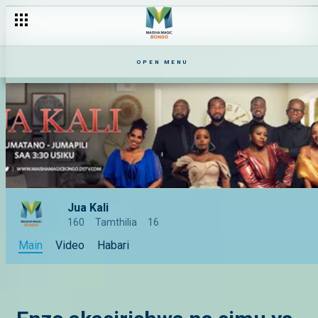
Kumbe Pete haikutupwa bwana I Juakali S8 I Ep 1 - 4
OPEN MENU
Jua Kali
160
Tamthilia
16
Main
Video
Habari