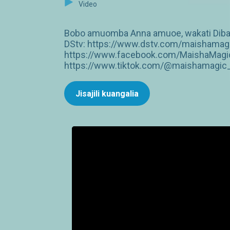
Video
Bobo amuomba Anna amuoe, wakati Diba aj
DStv: https://www.dstv.com/maishamagi
https://www.facebook.com/MaishaMagic
https://www.tiktok.com/@maishamagic_b
Jisajili kuangalia