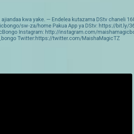
iandaa kwa yake. — Endelea kutazama DStv chaneli 160 A
cbongo/sw-za/home Pakua App ya DStv: https://bit.ly/3
Bongo Instagram: http://instagram.com/maishamagicbo
ongo Twitter:https://twitter.com/MaishaMagicTZ