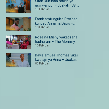
Sitaki kukuona mbele ya
uso wangu! – Juakali I S8 I
Ep 185 I Maisha Magic
18 Februari
Bongo
Frank amfungukia Profesa
kuhusu Anna na Davis –
Juakali I S8 I Ep 179–181 I
10 Februari
Maisha Magic Bongo
Rose na Mishy wakatizana
hadharani – The Mommy
Club I S1 I Ep 4 I Maisha
10 Februari
Magic
Davis amvaa Thomas vikali
kwa ajili ya Anna – Juakali I
S8 I Ep 187 I Maisha Magic
05 Februari
Bongo