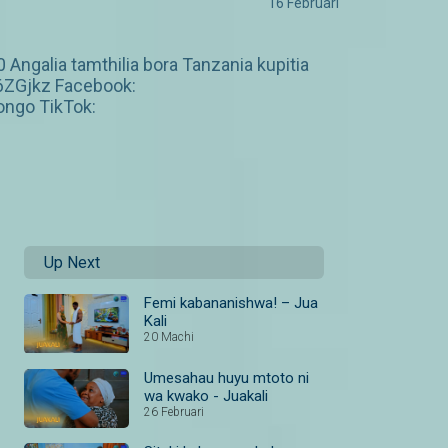
16 Februari
ngalia tamthilia bora Tanzania kupitia
6ZGjkz Facebook:
ngo TikTok:
Up Next
Femi kabananishwa! – Jua
Kali
20 Machi
Umesahau huyu mtoto ni
wa kwako - Juakali
26 Februari