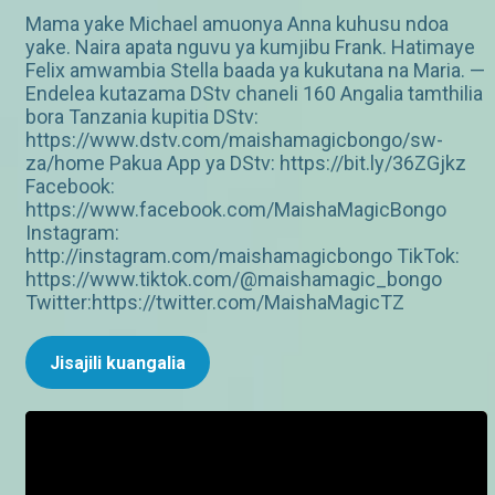
Mama yake Michael amuonya Anna kuhusu ndoa
yake. Naira apata nguvu ya kumjibu Frank. Hatimaye
Felix amwambia Stella baada ya kukutana na Maria. —
Endelea kutazama DStv chaneli 160 Angalia tamthilia
bora Tanzania kupitia DStv:
https://www.dstv.com/maishamagicbongo/sw-
za/home Pakua App ya DStv: https://bit.ly/36ZGjkz
Facebook:
https://www.facebook.com/MaishaMagicBongo
Instagram:
http://instagram.com/maishamagicbongo TikTok:
https://www.tiktok.com/@maishamagic_bongo
Twitter:https://twitter.com/MaishaMagicTZ
Jisajili kuangalia