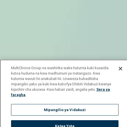
MultiChoice Group na washirika wake hutumia kuki kusaidia
kutoa huduma na kwa madhumuni ya matangazo. Kwa
kutumia wavuti hii unakubali hii. Unaweza kubadilisha
mipangilio yako ya kuki kwa kubofya Dhibiti Vidakuzi kwenye
kijachini cha ukurasa. Kwa habari zaidi, angalia yetu
Sera ya
faragha
Mipangilio ya Vidakuzi
Kataa Yote