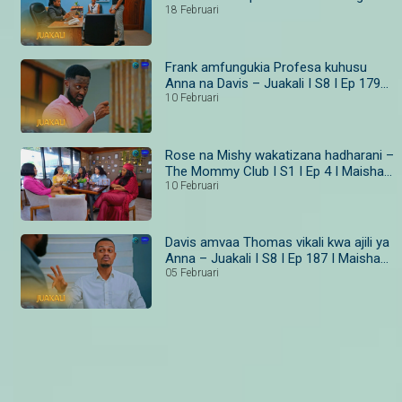
Bongo
18 Februari
Frank amfungukia Profesa kuhusu
Anna na Davis – Juakali I S8 I Ep 179–
181 I Maisha Magic Bongo
10 Februari
Rose na Mishy wakatizana hadharani –
The Mommy Club I S1 I Ep 4 I Maisha
Magic
10 Februari
Davis amvaa Thomas vikali kwa ajili ya
Anna – Juakali I S8 I Ep 187 I Maisha
Magic Bongo
05 Februari