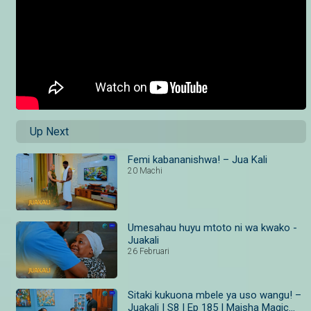
Up Next
Femi kabananishwa! – Jua Kali
20 Machi
Umesahau huyu mtoto ni wa kwako -
Juakali
26 Februari
Sitaki kukuona mbele ya uso wangu! –
Juakali I S8 I Ep 185 I Maisha Magic