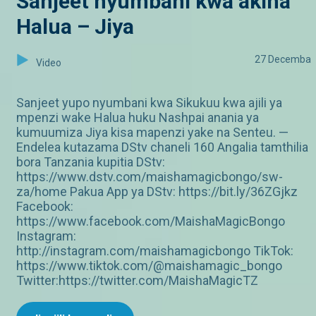
Sanjeet nyumbani kwa akina
Halua – Jiya
27 Decemba
Video
Sanjeet yupo nyumbani kwa Sikukuu kwa ajili ya
mpenzi wake Halua huku Nashpai anania ya
kumuumiza Jiya kisa mapenzi yake na Senteu. —
Endelea kutazama DStv chaneli 160 Angalia tamthilia
bora Tanzania kupitia DStv:
https://www.dstv.com/maishamagicbongo/sw-
za/home Pakua App ya DStv: https://bit.ly/36ZGjkz
Facebook:
https://www.facebook.com/MaishaMagicBongo
Instagram:
http://instagram.com/maishamagicbongo TikTok:
https://www.tiktok.com/@maishamagic_bongo
Twitter:https://twitter.com/MaishaMagicTZ