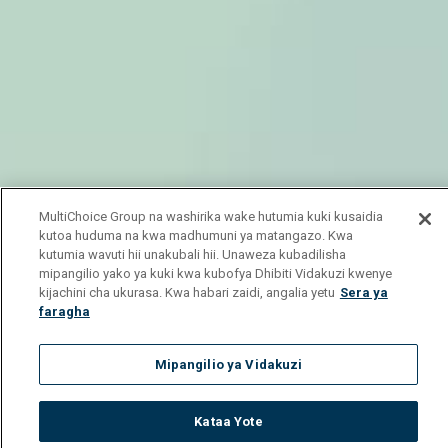
MultiChoice Group na washirika wake hutumia kuki kusaidia
kutoa huduma na kwa madhumuni ya matangazo. Kwa
kutumia wavuti hii unakubali hii. Unaweza kubadilisha
mipangilio yako ya kuki kwa kubofya Dhibiti Vidakuzi kwenye
kijachini cha ukurasa. Kwa habari zaidi, angalia yetu
Sera ya
faragha
Mipangilio ya Vidakuzi
Kataa Yote