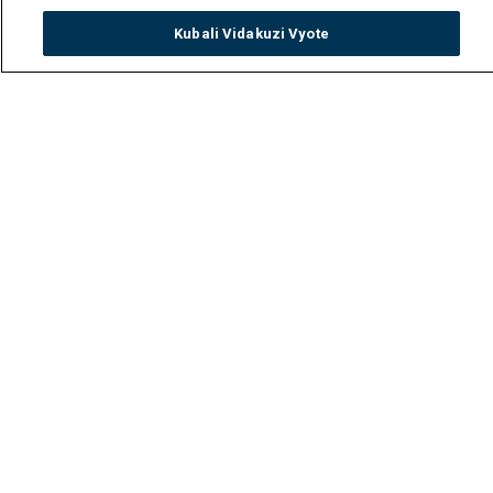
Kubali Vidakuzi Vyote
Watch
Buy
TV Guide
Search
Menu