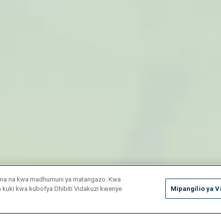
duma na kwa madhumuni ya matangazo. Kwa
ya kuki kwa kubofya Dhibiti Vidakuzi kwenye
Mipangilio ya V