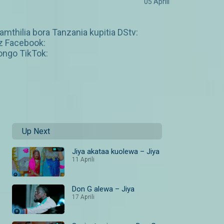
05 Aprili
amthilia bora Tanzania kupitia DStv:
z Facebook:
ngo TikTok:
Up Next
Jiya akataa kuolewa – Jiya
11 Aprili
Don G alewa – Jiya
17 Aprili