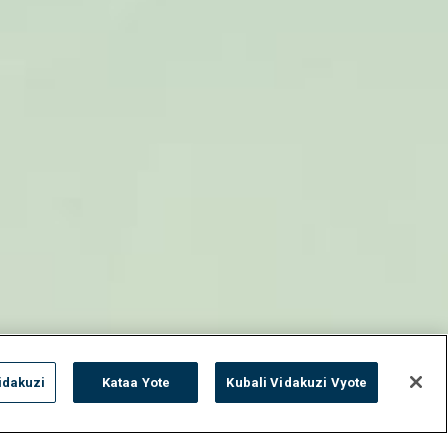
idakuzi
Kataa Yote
Kubali Vidakuzi Vyote