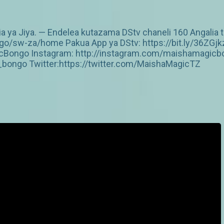
ia ya Jiya. — Endelea kutazama DStv chaneli 160 Angalia t
/sw-za/home Pakua App ya DStv: https://bit.ly/36ZGjk
Bongo Instagram: http://instagram.com/maishamagicbo
ongo Twitter:https://twitter.com/MaishaMagicTZ