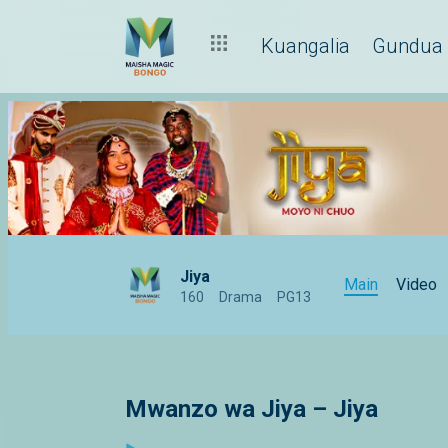
Kuangalia
Gundua
Jiya
Main
Video
160
Drama
PG13
Mwanzo wa Jiya – Jiya