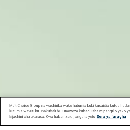
MultiChoice Group na washirika wake hutumia kuki kusaidia kutoa hu
kutumia wavuti hii unakubali hii. Unaweza kubadilisha mipangilio yako 
kijachini cha ukurasa. Kwa habari zaidi, angalia yetu
Sera ya faragha