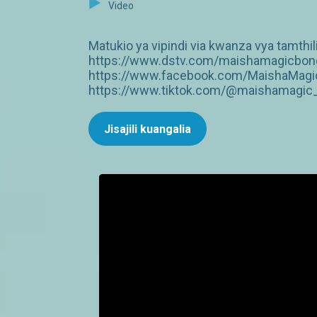
Video
Matukio ya vipindi via kwanza vya tamthil
https://www.dstv.com/maishamagicbongo
https://www.facebook.com/MaishaMagic
https://www.tiktok.com/@maishamagic_b
Jisajili kuangalia