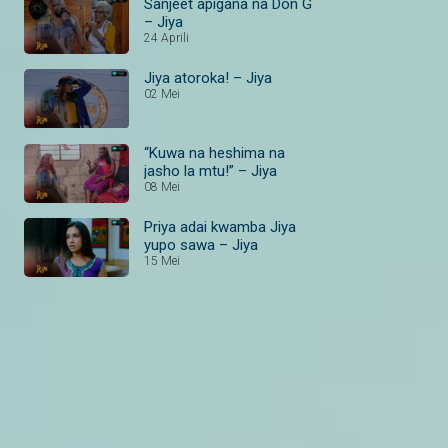
Sanjeet apigana na Don G
– Jiya
24 Aprili
Jiya atoroka! – Jiya
02 Mei
“Kuwa na heshima na
jasho la mtu!” – Jiya
08 Mei
Priya adai kwamba Jiya
yupo sawa – Jiya
15 Mei