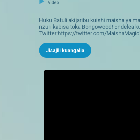
Video
Huku Batuli akijaribu kuishi maisha ya 
nzuri kabisa toka Bongowood! Endelea k
Twitter:https://twitter.com/MaishaMa
Jisajili kuangalia