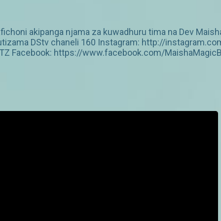
mafichoni akipanga njama za kuwadhuru tima na Dev Maish
utizama DStv chaneli 160 Instagram: http://instagram
gicTZ Facebook: https://www.facebook.com/MaishaMagic