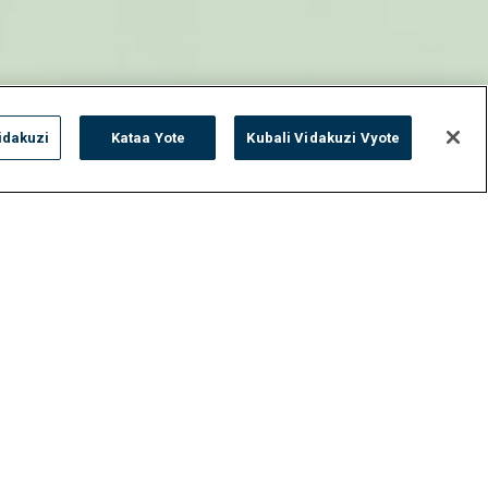
idakuzi
Kataa Yote
Kubali Vidakuzi Vyote