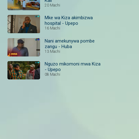
Kali
20 Machi
Mke wa Kiza akimbizwa
hospital - Upepo
16 Machi
Nani amekunywa pombe
zangu - Huba
13 Machi
Nguzo mikomoni mwa Kiza
- Upepo
08 Machi