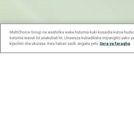
MultiChoice Group na washirika wake hutumia kuki kusaidia kutoa hu
kutumia wavuti hii unakubali hii. Unaweza kubadilisha mipangilio yako 
kijachini cha ukurasa. Kwa habari zaidi, angalia yetu
Sera ya faragha