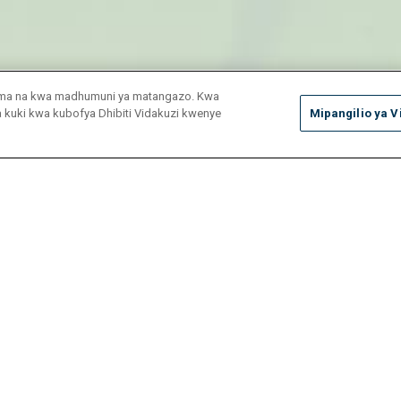
duma na kwa madhumuni ya matangazo. Kwa
ya kuki kwa kubofya Dhibiti Vidakuzi kwenye
Mipangilio ya V