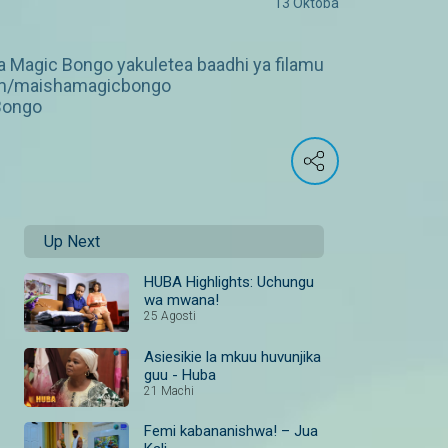
13 Oktoba
a Magic Bongo yakuletea baadhi ya filamu
.com/maishamagicbongo
Bongo
Up Next
HUBA Highlights: Uchungu
wa mwana!
25 Agosti
Asiesikie la mkuu huvunjika
guu - Huba
21 Machi
Femi kabananishwa! – Jua