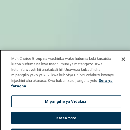
MultiChoice Group na washirika wake hutumia kuki kusaidia
kutoa huduma na kwa madhumuni ya matangazo. Kwa
kutumia wavuti hii unakubali hii. Unaweza kubadilisha
mipangilio yako ya kuki kwa kubofya Dhibiti Vidakuzi kwenye
kijachini cha ukurasa. Kwa habari zaidi, angalia yetu
Sera ya
faragha
Mipangilio ya Vidakuzi
Kataa Yote