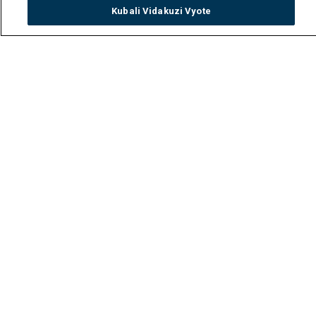
Kubali Vidakuzi Vyote
Watch
Buy
TV Guide
Search
Menu