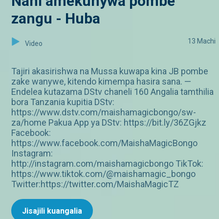
Nani amekunywa pombe
zangu - Huba
13 Machi
Video
Tajiri akasirishwa na Mussa kuwapa kina JB pombe
zake wanywe, kitendo kimempa hasira sana. —
Endelea kutazama DStv chaneli 160 Angalia tamthilia
bora Tanzania kupitia DStv:
https://www.dstv.com/maishamagicbongo/sw-
za/home Pakua App ya DStv: https://bit.ly/36ZGjkz
Facebook:
https://www.facebook.com/MaishaMagicBongo
Instagram:
http://instagram.com/maishamagicbongo TikTok:
https://www.tiktok.com/@maishamagic_bongo
Twitter:https://twitter.com/MaishaMagicTZ
Jisajili kuangalia