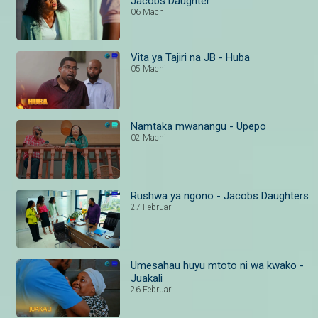
Jacobs Daughter
06 Machi
Vita ya Tajiri na JB - Huba
05 Machi
Namtaka mwanangu - Upepo
02 Machi
Rushwa ya ngono - Jacobs Daughters
27 Februari
Umesahau huyu mtoto ni wa kwako -
Juakali
26 Februari