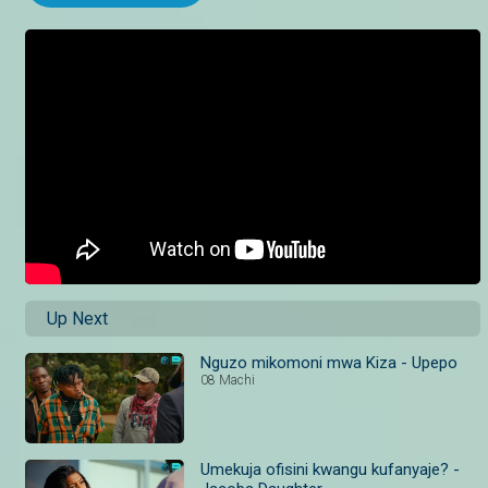
Up Next
Nguzo mikomoni mwa Kiza - Upepo
08 Machi
Umekuja ofisini kwangu kufanyaje? -