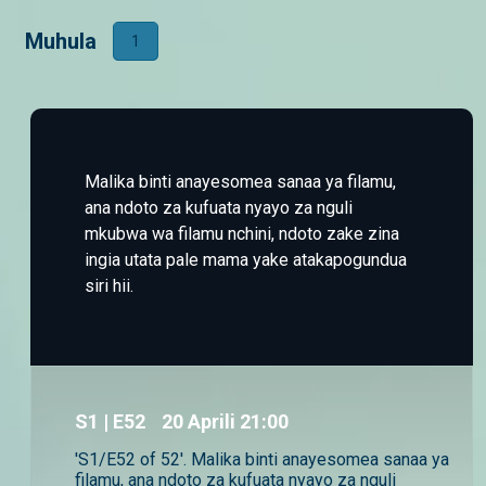
Muhula
1
Malika binti anayesomea sanaa ya filamu,
ana ndoto za kufuata nyayo za nguli
mkubwa wa filamu nchini, ndoto zake zina
ingia utata pale mama yake atakapogundua
siri hii.
S
1
| E52
20 Aprili 21:00
'S1/E52 of 52'. Malika binti anayesomea sanaa ya
filamu, ana ndoto za kufuata nyayo za nguli