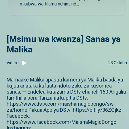
mkubwa wa filamu nchini, nd...
[Msimu wa kwanza] Sanaa ya
Malika
Video
23 Oktoba
Mamaake Malika apasua kamera ya Malika baada ya
kujua anataka kufuata ndoto zake za kusomea
sanaa, — Endelea kutazama DStv chaneli 160 Angalia
tamthilia bora Tanzania kupitia DStv:
https://www.dstv.com/maishamagicbongo/sw-
za/home Pakua App ya DStv: https://bit.ly/36ZGjkz
Facebook:
https://www.facebook.com/MaishaMagicBongo
Instagram: