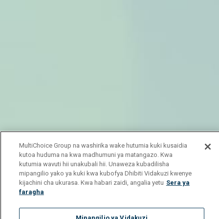
MultiChoice Group na washirika wake hutumia kuki kusaidia
kutoa huduma na kwa madhumuni ya matangazo. Kwa
kutumia wavuti hii unakubali hii. Unaweza kubadilisha
mipangilio yako ya kuki kwa kubofya Dhibiti Vidakuzi kwenye
kijachini cha ukurasa. Kwa habari zaidi, angalia yetu
Sera ya
faragha
Mipangilio ya Vidakuzi