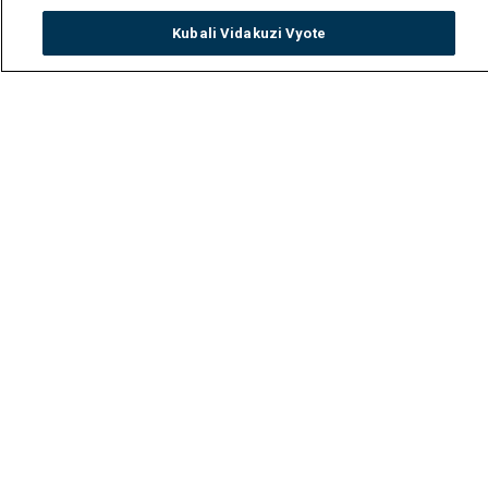
Kubali Vidakuzi Vyote
Watch
Buy
TV Guide
Search
Menu