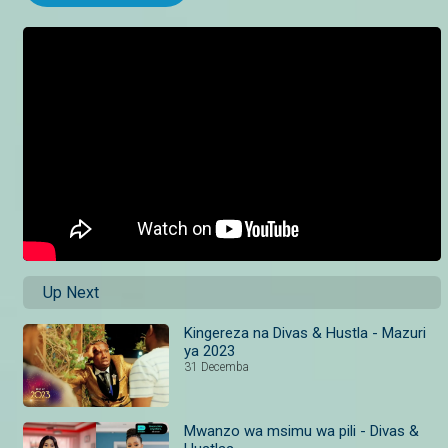
Up Next
Kingereza na Divas & Hustla - Mazuri
ya 2023
31 Decemba
Mwanzo wa msimu wa pili - Divas &