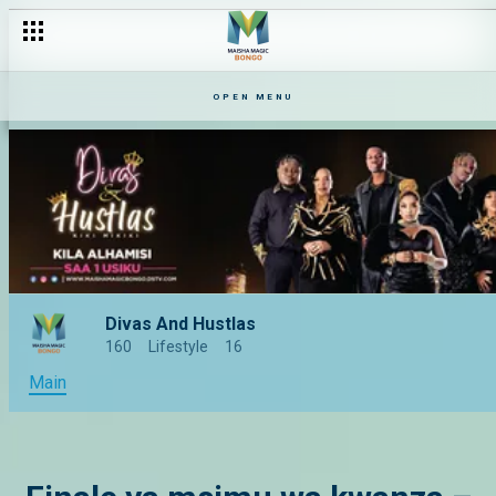
OPEN MENU
Divas And Hustlas
160
Lifestyle
16
Main