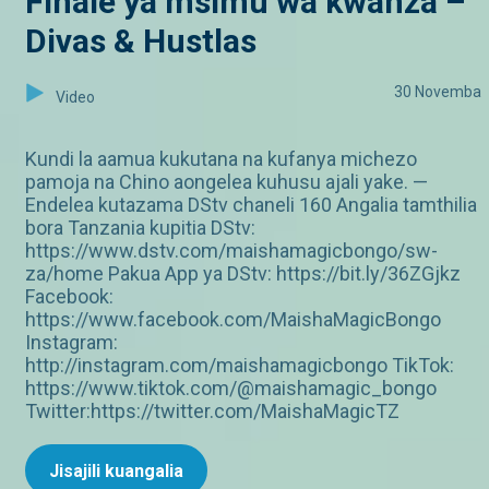
Finale ya msimu wa kwanza –
Divas & Hustlas
30 Novemba
Video
Kundi la aamua kukutana na kufanya michezo
pamoja na Chino aongelea kuhusu ajali yake. —
Endelea kutazama DStv chaneli 160 Angalia tamthilia
bora Tanzania kupitia DStv:
https://www.dstv.com/maishamagicbongo/sw-
za/home Pakua App ya DStv: https://bit.ly/36ZGjkz
Facebook:
https://www.facebook.com/MaishaMagicBongo
Instagram:
http://instagram.com/maishamagicbongo TikTok:
https://www.tiktok.com/@maishamagic_bongo
Twitter:https://twitter.com/MaishaMagicTZ
Jisajili kuangalia