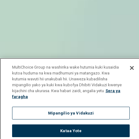
MultiChoice Group na washirika wake hutumia kuki kusaidia
kutoa huduma na kwa madhumuni ya matangazo. Kwa
kutumia wavuti hii unakubali hii. Unaweza kubadilisha
mipangilio yako ya kuki kwa kubofya Dhibiti Vidakuzi kwenye
kijachini cha ukurasa. Kwa habari zaidi, angalia yetu
Sera ya
faragha
Mipangilio ya Vidakuzi
Kataa Yote