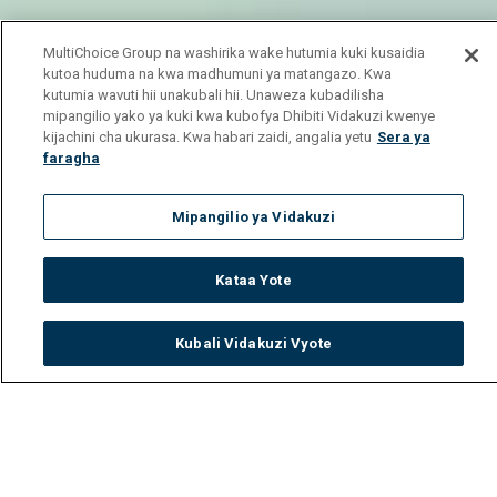
MultiChoice Group na washirika wake hutumia kuki kusaidia
kutoa huduma na kwa madhumuni ya matangazo. Kwa
kutumia wavuti hii unakubali hii. Unaweza kubadilisha
mipangilio yako ya kuki kwa kubofya Dhibiti Vidakuzi kwenye
kijachini cha ukurasa. Kwa habari zaidi, angalia yetu
Sera ya
faragha
Mipangilio ya Vidakuzi
Kataa Yote
Kubali Vidakuzi Vyote
Watch
Buy
TV Guide
Search
Menu