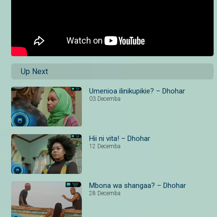
Up Next
Umenioa ilinikupikie? – Dhohar
03 Decemba
Hii ni vita! – Dhohar
12 Decemba
Mbona wa shangaa? – Dhohar
28 Decemba