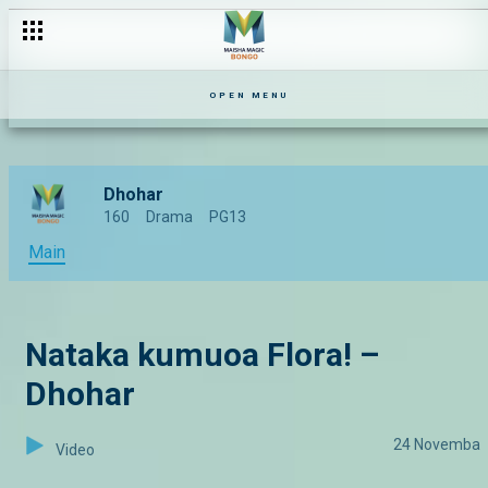
OPEN MENU
Dhohar
160
Drama
PG13
Main
Nataka kumuoa Flora! –
Dhohar
24 Novemba
Video