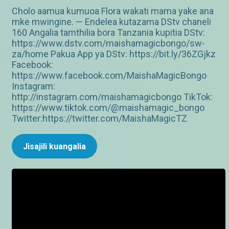
Cholo aamua kumuoa Flora wakati mama yake ana
mke mwingine. — Endelea kutazama DStv chaneli
160 Angalia tamthilia bora Tanzania kupitia DStv:
https://www.dstv.com/maishamagicbongo/sw-
za/home Pakua App ya DStv: https://bit.ly/36ZGjkz
Facebook:
https://www.facebook.com/MaishaMagicBongo
Instagram:
http://instagram.com/maishamagicbongo TikTok:
https://www.tiktok.com/@maishamagic_bongo
Twitter:https://twitter.com/MaishaMagicTZ
Jisajili kuangalia