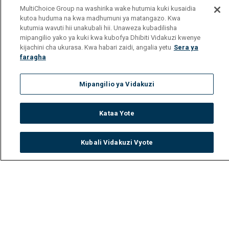
MultiChoice Group na washirika wake hutumia kuki kusaidia
kutoa huduma na kwa madhumuni ya matangazo. Kwa
kutumia wavuti hii unakubali hii. Unaweza kubadilisha
mipangilio yako ya kuki kwa kubofya Dhibiti Vidakuzi kwenye
kijachini cha ukurasa. Kwa habari zaidi, angalia yetu
Sera ya
faragha
Mipangilio ya Vidakuzi
Kataa Yote
Kubali Vidakuzi Vyote
Watch
Buy
TV Guide
Search
Menu