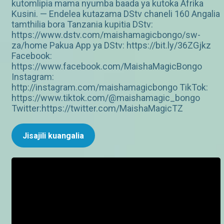
kutomlipia mama nyumba baada ya kutoka Afrika
Kusini. — Endelea kutazama DStv chaneli 160 Angalia
tamthilia bora Tanzania kupitia DStv:
https://www.dstv.com/maishamagicbongo/sw-
za/home Pakua App ya DStv: https://bit.ly/36ZGjkz
Facebook:
https://www.facebook.com/MaishaMagicBongo
Instagram:
http://instagram.com/maishamagicbongo TikTok:
https://www.tiktok.com/@maishamagic_bongo
Twitter:https://twitter.com/MaishaMagicTZ
Jisajili kuangalia