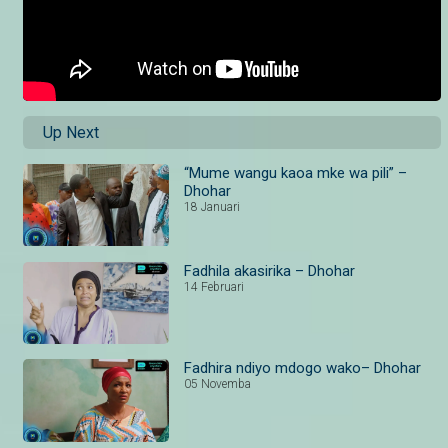
Up Next
“Mume wangu kaoa mke wa pili” –
Dhohar
18 Januari
Fadhila akasirika – Dhohar
14 Februari
Fadhira ndiyo mdogo wako– Dhohar
05 Novemba