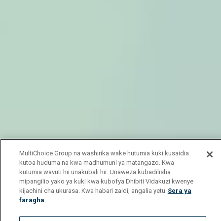
MultiChoice Group na washirika wake hutumia kuki kusaidia
kutoa huduma na kwa madhumuni ya matangazo. Kwa
kutumia wavuti hii unakubali hii. Unaweza kubadilisha
mipangilio yako ya kuki kwa kubofya Dhibiti Vidakuzi kwenye
kijachini cha ukurasa. Kwa habari zaidi, angalia yetu
Sera ya
faragha