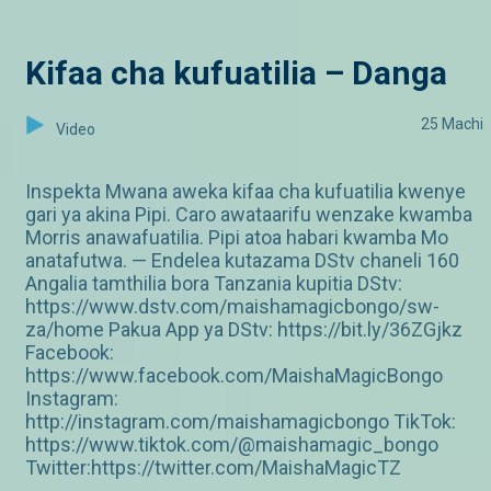
Kifaa cha kufuatilia – Danga
25 Machi
Video
Inspekta Mwana aweka kifaa cha kufuatilia kwenye
gari ya akina Pipi. Caro awataarifu wenzake kwamba
Morris anawafuatilia. Pipi atoa habari kwamba Mo
anatafutwa. — Endelea kutazama DStv chaneli 160
Angalia tamthilia bora Tanzania kupitia DStv:
https://www.dstv.com/maishamagicbongo/sw-
za/home Pakua App ya DStv: https://bit.ly/36ZGjkz
Facebook:
https://www.facebook.com/MaishaMagicBongo
Instagram:
http://instagram.com/maishamagicbongo TikTok:
https://www.tiktok.com/@maishamagic_bongo
Twitter:https://twitter.com/MaishaMagicTZ