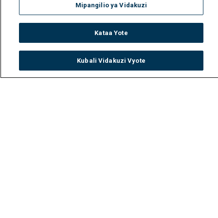
Mipangilio ya Vidakuzi
Kataa Yote
Kubali Vidakuzi Vyote
Watch
Buy
TV Guide
Search
Menu