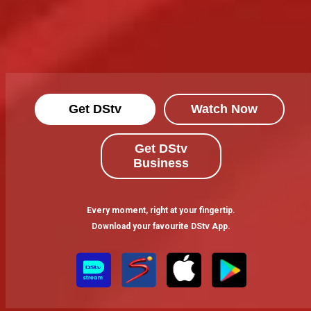
Get DStv
Watch Now
Get DStv
Business
Every moment, right at your fingertip.
Download your favourite DStv App.