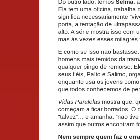
Do outro lado, temos
Selma
, 
Ela tem uma oficina, trabalha
significa necessariamente “vi
porta, a tentação de ultrapas
alto. A série mostra isso com 
mas às vezes esses milagres 
E como se isso não bastasse,
homens mais temidos da tram
qualquer pingo de remorso. El
seus fiéis, Paíto e Salimo, o
enquanto usa os jovens como po
que todos conhecemos de perto
Vidas Paralelas
mostra que, qu
começam a ficar borrados. O q
“talvez”… e amanhã, “não tive
assim que outros encontram f
Nem sempre quem faz o erra