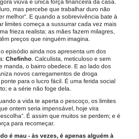
agora viúva e única força financeira da casa.
 duro, mas percebe que trabalhar duro não
ver melhor”. E quando a sobrevivência bate à
sar limites começa a sussurrar cada vez mais
uma frieza realista: as mães fazem milagres,
têm preços que ninguém imagina.
 o episódio ainda nos apresenta um dos
a:
Chefinho
. Calculista, meticuloso e sem
e manda, o bairro obedece. E ao lado dos
rganiza novos carregamentos de droga
nte para o lucro fácil. É uma ferida social
; e a série não foge dela.
ando a vida te aperta o pescoço, os limites
ue ontem seria impensável, hoje vira
 escolha”. É assim que muitos se perdem; e é
orça para recomeçar.
do é mau - às vezes, é apenas alguém à