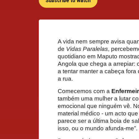
Subscribe to watch
A vida nem sempre avisa qua
de
Vidas Paralelas
, percebemo
quotidiano em Maputo mostrad
Angola que chega a arrepiar: 
a tentar manter a cabeça for
a rua.
Comecemos com a
Enfermei
também uma mulher a lutar co
emocional que ninguém vê. No
material médico - um acto que
parece ser a última boia de sa
isso, ou o mundo afunda-me”.