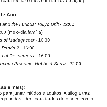
(para fechar o mês com fantasia e ação)
 de Ano
 and the Furious: Tokyo Drift
- 22:00
:00 (meio-dia família)
s of Madagascar
- 10:30
 Panda 2
- 16:00
es of Despereaux
- 16:00
Furious Presents: Hobbs & Shaw
- 22:00
ao e mais):
para juntar miúdos e adultos. A trilogia traz
rgalhadas; ideal para tardes de pipoca com a