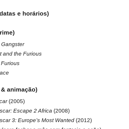
datas e horários)
rime)
 Gangster
t and the Furious
 Furious
Race
a & animação)
car
(2005)
car: Escape 2 Africa
(2008)
car 3: Europe’s Most Wanted
(2012)