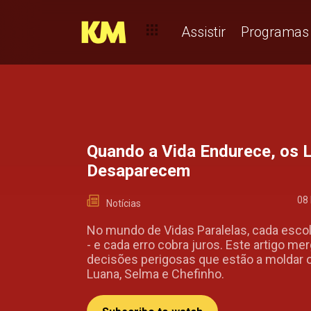
VIDAS PARALELAS: QUANDO OS DESTINOS SE CRUZAM E A
Assistir
Programas
Quando a Vida Endurece, os L
Desaparecem
08
Notícias
No mundo de Vidas Paralelas, cada esco
- e cada erro cobra juros. Este artigo me
decisões perigosas que estão a moldar o
Luana, Selma e Chefinho.