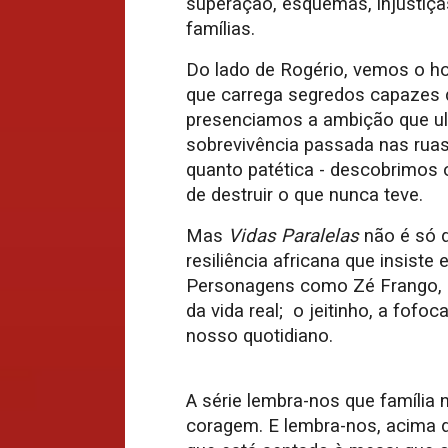
superação, esquemas, injustiças
famílias.
Do lado de Rogério, vemos o 
que carrega segredos capazes d
presenciamos a ambição que ultr
sobrevivência passada nas ruas.
quanto patética - descobrimos 
de destruir o que nunca teve.
Mas
Vidas
Paralelas
não é só d
resiliência africana que insist
Personagens como Zé Frango, 
da vida real; o jeitinho, a fofo
nosso quotidiano.
A série lembra-nos que família 
coragem. E lembra-nos, acima d