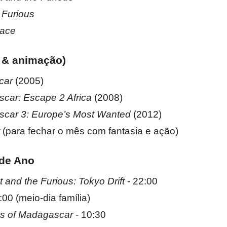
 Furious
Race
a & animação)
car
(2005)
car: Escape 2 Africa
(2008)
car 3: Europe’s Most Wanted
(2012)
(para fechar o mês com fantasia e ação)
 de Ano
 and the Furious: Tokyo Drift
- 22:00
:00 (meio-dia família)
s of Madagascar
- 10:30