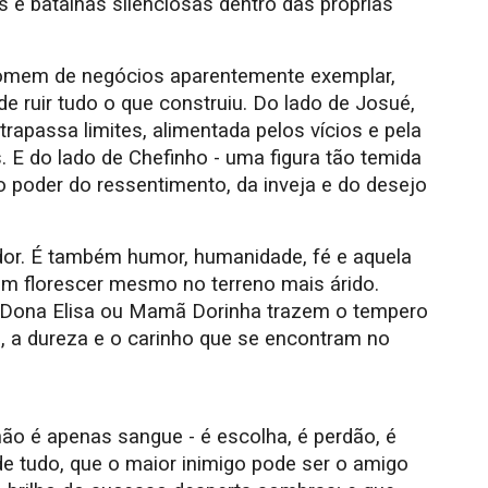
 e batalhas silenciosas dentro das próprias
homem de negócios aparentemente exemplar,
e ruir tudo o que construiu. Do lado de Josué,
apassa limites, alimentada pelos vícios e pela
 E do lado de Chefinho - uma figura tão temida
o poder do ressentimento, da inveja e do desejo
or. É também humor, humanidade, fé e aquela
e em florescer mesmo no terreno mais árido.
Dona Elisa ou Mamã Dorinha trazem o tempero
ca, a dureza e o carinho que se encontram no
não é apenas sangue - é escolha, é perdão, é
e tudo, que o maior inimigo pode ser o amigo