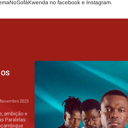
nemaNoSofáKwenda no facebook e Instagram.
 OS
 Novembro 2025
e, ambição e
as Paralelas
Moçambique