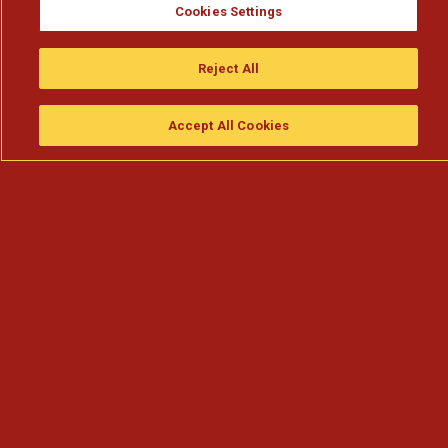
Cookies Settings
Reject All
Accept All Cookies
Assistir
Compre
guia da tv
Search
Menu