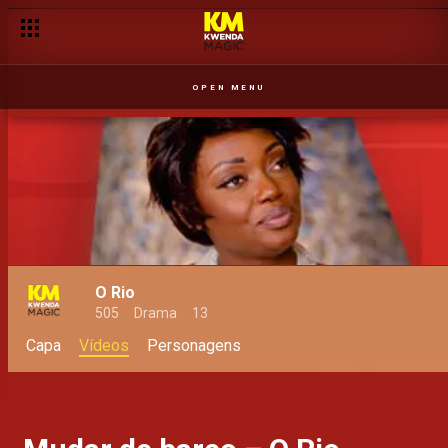
OPEN MENU
O Rio
505
Drama
13
Capa
Vídeos
Personagens