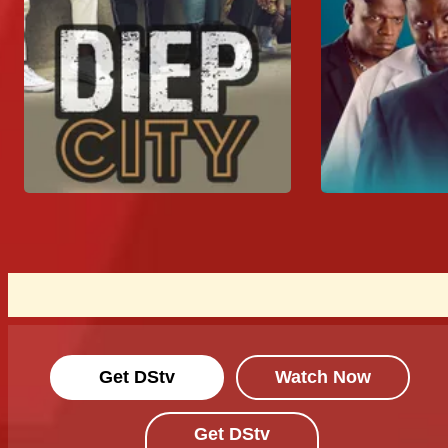
Get DStv
Watch Now
Get DStv