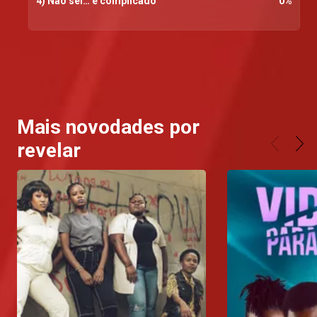
4) Não sei… é complicado
0
%
Mais novodades por
revelar