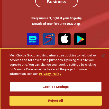
Business
Every moment, right at your fingertip.
Download your favourite DStv App.
MultiChoice Group and its partners use cookies to help deliver
services and for advertising purposes. By using this site you
agree to this. You can change your cookie settings by clicking
on Manage Cookies in the footer of the page. For more
information, see our
Privacy Policy
MultiChoice Website
Terms of Use
Privacy & Cookie Notice
Responsible Disclosure Policy
Copyright
Careers
Gerir Cookies
Cookies Settings
© 2025 MultiChoice Africa Holdings BV. All rights reserved
Reject All