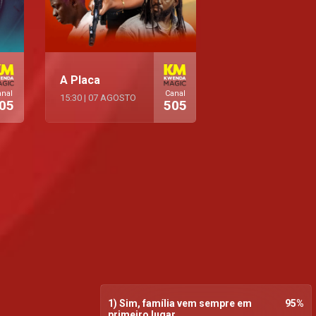
A Placa
anal
Canal
15:30
|
07 AGOSTO
05
505
1) Sim, família vem sempre em
95
%
primeiro lugar