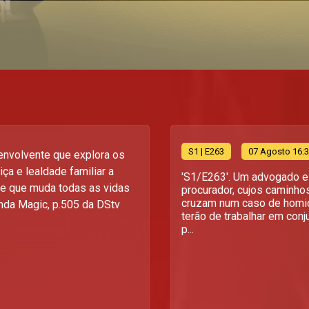
S
1
| E263
07 Agosto 16:
envolvente que explora os
tiça e lealdade familiar a
'S1/E263'. Um advogado 
me que muda todas as vidas
procurador, cujos caminho
cruzam num caso de homic
nda Magic, p.505 da DStv
terão de trabalhar em conj
p...