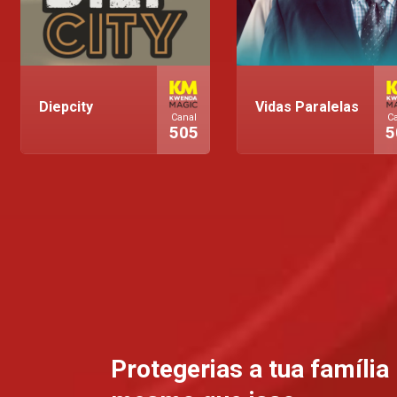
Diepcity
Vidas Paralelas
Canal
C
505
5
Protegerias a tua família