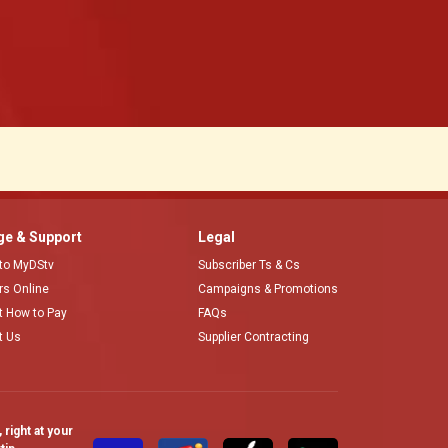
e & Support
Legal
 to MyDStv
Subscriber Ts & Cs
ors Online
Campaigns & Promotions
t How to Pay
FAQs
t Us
Supplier Contracting
right at your