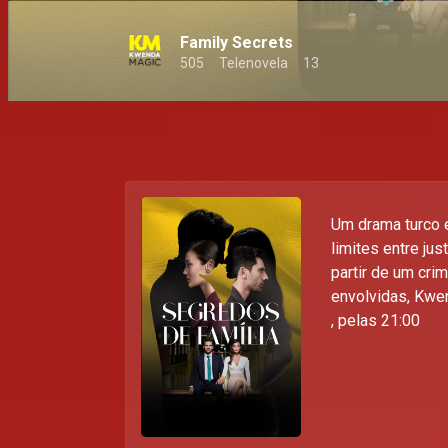
Family Secrets
505
Telenovela
13
Um drama turco 
limites entre jus
partir de um cri
envolvidas, Kwe
, pelas 21:00