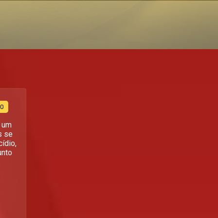
30
e um
s se
ídio,
unto