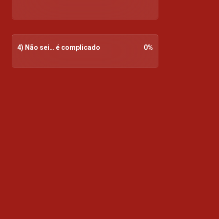
4) Não sei… é complicado
0
%