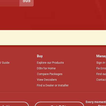
505
Buy
Manag
V Guide
Explore our Products
Sign in
DStv for Home
Fix Err
Compare Packages
Find ou
View Decoders
Contac
Find a Dealer or Installer
Every moment, 