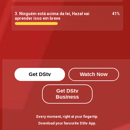
3. Ninguém está acima da lei, Hazal vai
41
%
aprender isso em breve
Get DStv
Watch Now
Get DStv
Business
Every moment, right at your fingertip.
Download your favourite DStv App.