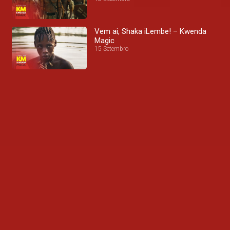
Vem ai, Shaka iLembe! – Kwenda
Magic
15 Setembro