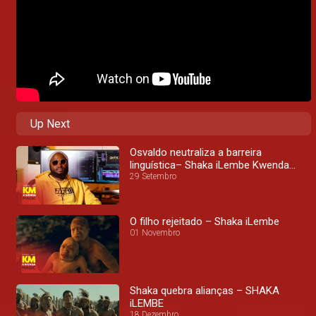
Up Next
Osvaldo neutraliza a barreira
linguística– Shaka iLembe Kwenda
Magic
29 Setembro
O filho rejeitado – Shaka iLembe
01 Novembro
Shaka quebra alianças – SHAKA
iLEMBE
18 Dezembro