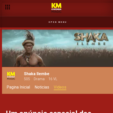
A Rufilde está em busca da sua mãe – Njila
OPEN MENU
Shaka Ilembe
505
Drama
16 VL
Pagina Inicial
Noticias
Videos