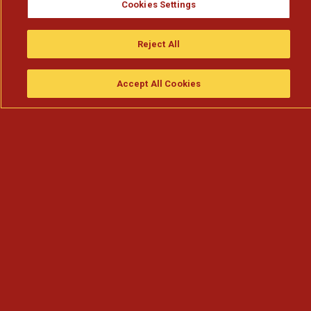
Cookies Settings
Reject All
Accept All Cookies
Assistir
Compre
guia da tv
Search
Menu