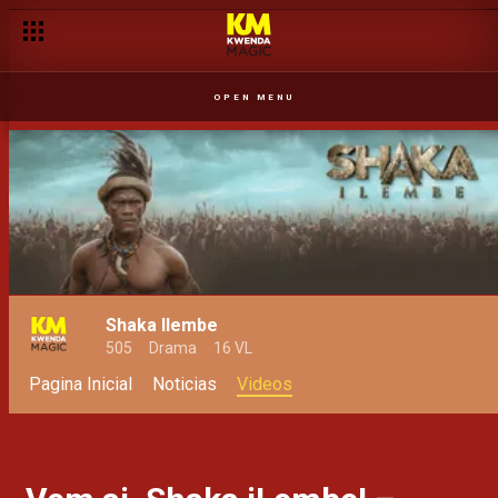
José faz o Sam cair na realidade– Mahinga
OPEN MENU
Shaka Ilembe
505
Drama
16 VL
Pagina Inicial
Noticias
Videos