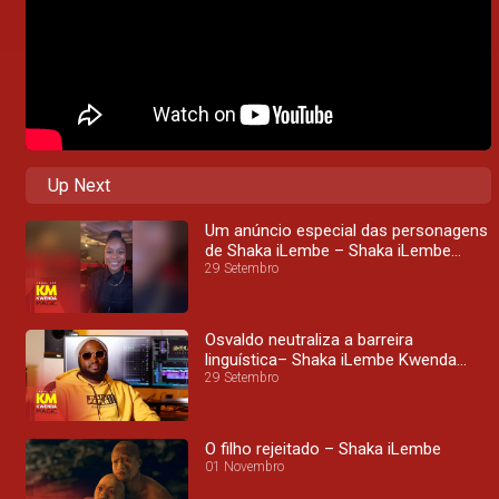
Up Next
Um anúncio especial das personagens
de Shaka iLembe – Shaka iLembe
Kwenda Magic
29 Setembro
Osvaldo neutraliza a barreira
linguística– Shaka iLembe Kwenda
Magic
29 Setembro
O filho rejeitado – Shaka iLembe
01 Novembro