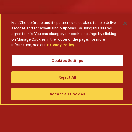
MultiChoice Group and its partners use cookies to help deliver
services and for advertising purposes. By using this site you
agree to this. You can change your cookie settings by clicking
on Manage Cookies in the footer of the page. For more
information, see our
Privacy Policy
Cookies Settings
Reject All
Accept All Cookies
Assistir
Compre
guia da tv
Search
Menu