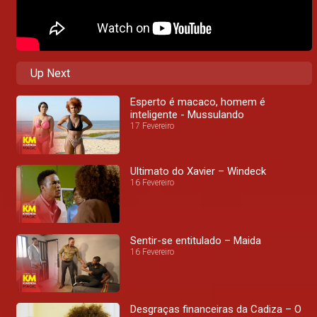
Up Next
Esperto é macaco, homem é
inteligente - Mussulando
17 Fevereiro
Ultimato do Xavier – Windeck
16 Fevereiro
Sentir-se entitulado – Maida
16 Fevereiro
Desgraças financeiras da Cadiza – O