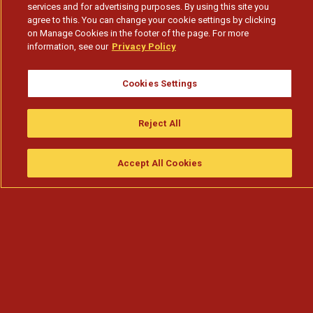
services and for advertising purposes. By using this site you
agree to this. You can change your cookie settings by clicking
on Manage Cookies in the footer of the page. For more
information, see our
Privacy Policy
Cookies Settings
Reject All
Accept All Cookies
Assistir
Compre
guia da tv
Search
Menu