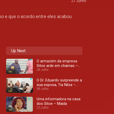
27 Junho
po e que o acordo entre eles acabou.
Up Next
O armazém da empresa
Sitoe arde em chamas –
Maida
04 Julho
O Dr. Eduardo surpreende a
sua esposa, Tia Nilza –
Maida
09 Julho
Uma informadora na casa
dos Sitoe – Maida
23 Julho