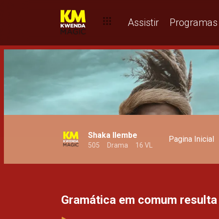
Novos alvos a abater – Makongo
Assistir
Programas
Shaka Ilembe
Pagina Inicial
505
Drama
16 VL
Gramática em comum resulta