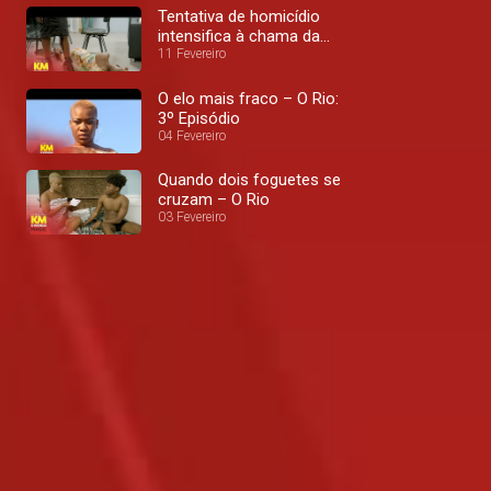
Tentativa de homicídio
intensifica à chama da
batalha – O Rio
11 Fevereiro
O elo mais fraco – O Rio:
3º Episódio
04 Fevereiro
Quando dois foguetes se
cruzam – O Rio
03 Fevereiro