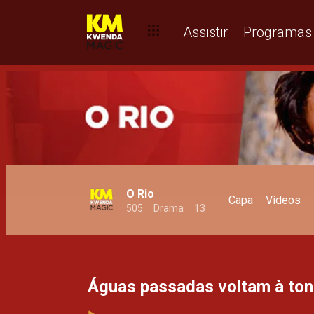
Ovelha com coragem de lobo – O Rio
Assistir
Programas
O Rio
Capa
Vídeos
505
Drama
13
Águas passadas voltam à ton