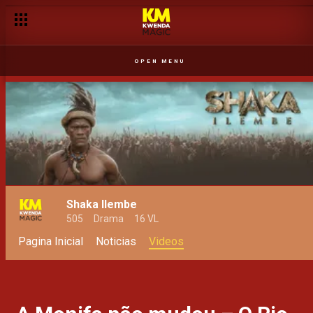
Kiene solidariza-se com a sua mãe – O Rio
OPEN MENU
Shaka Ilembe
505
Drama
16 VL
Pagina Inicial
Noticias
Videos