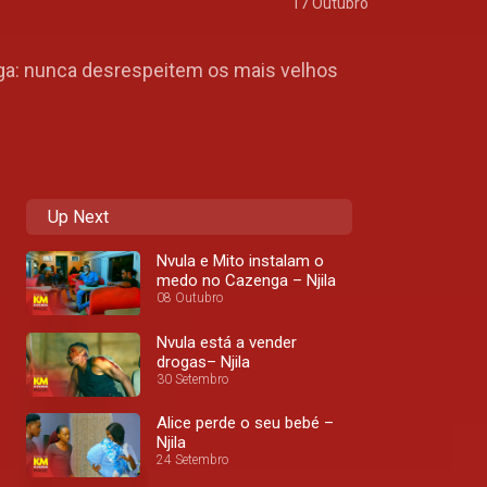
17 Outubro
a: nunca desrespeitem os mais velhos
Up Next
Nvula e Mito instalam o
medo no Cazenga – Njila
08 Outubro
Nvula está a vender
drogas– Njila
30 Setembro
Alice perde o seu bebé –
Njila
24 Setembro