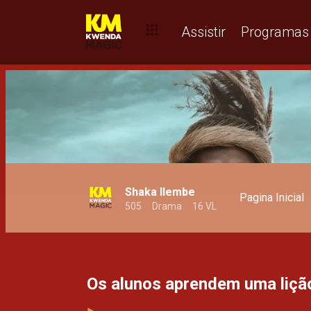
Nvula está a vender drogas– Njila
Assistir
Programas
Shaka Ilembe
Pagina Inicial
505
Drama
16 VL
Os alunos aprendem uma lição